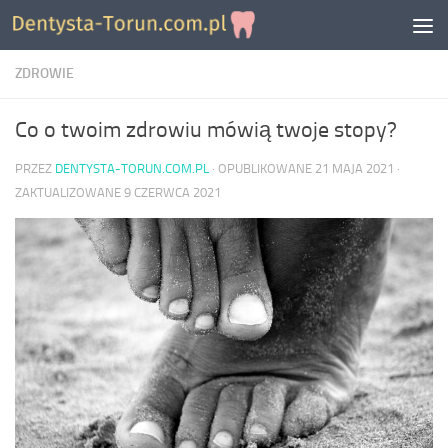
Skip to content
ZDROWIE
Co o twoim zdrowiu mówią twoje stopy?
PRZEZ
DENTYSTA-TORUN.COM.PL
· OPUBLIKOWANE
21 MAJA 2021
·
ZAKTUALIZOWANE
9 CZERWCA 2021