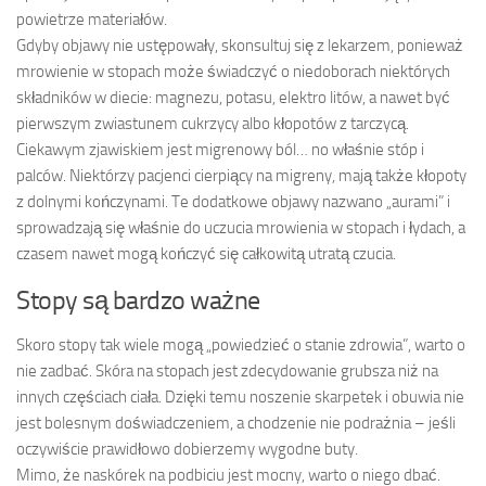
powietrze materiałów.
Gdyby objawy nie ustępowały, skonsultuj się z lekarzem, ponieważ
mrowienie w stopach może świadczyć o niedoborach niektórych
składników w diecie: magnezu, potasu, elektro litów, a nawet być
pierwszym zwiastunem cukrzycy albo kłopotów z tarczycą.
Ciekawym zjawiskiem jest migrenowy ból… no właśnie stóp i
palców. Niektórzy pacjenci cierpiący na migreny, mają także kłopoty
z dolnymi kończynami. Te dodatkowe objawy nazwano „aurami” i
sprowadzają się właśnie do uczucia mrowienia w stopach i łydach, a
czasem nawet mogą kończyć się całkowitą utratą czucia.
Stopy są bardzo ważne
Skoro stopy tak wiele mogą „powiedzieć o stanie zdrowia”, warto o
nie zadbać. Skóra na stopach jest zdecydowanie grubsza niż na
innych częściach ciała. Dzięki temu noszenie skarpetek i obuwia nie
jest bolesnym doświadczeniem, a chodzenie nie podrażnia – jeśli
oczywiście prawidłowo dobierzemy wygodne buty.
Mimo, że naskórek na podbiciu jest mocny, warto o niego dbać.