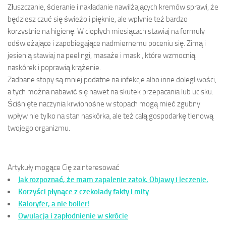
Złuszczanie, ścieranie i nakładanie nawilżających kremów sprawi, że
będziesz czuć się świeżo i pięknie, ale wpłynie też bardzo
korzystnie na higienę. W ciepłych miesiącach stawiaj na formuły
odświeżające i zapobiegające nadmiernemu poceniu się. Zimą i
jesienią stawiaj na peelingi, masaże i maski, które wzmocnią
naskórek i poprawią krążenie.
Zadbane stopy są mniej podatne na infekcje albo inne dolegliwości,
a tych można nabawić się nawet na skutek przepacania lub ucisku.
Ściśnięte naczynia krwionośne w stopach mogą mieć zgubny
wpływ nie tylko na stan naskórka, ale też całą gospodarkę tlenową
twojego organizmu.
Artykuły mogące Cię zainteresować
Jak rozpoznać, że mam zapalenie zatok. Objawy i leczenie.
Korzyści płynące z czekolady fakty i mity
Kaloryfer, a nie boiler!
Owulacja i zapłodnienie w skrócie