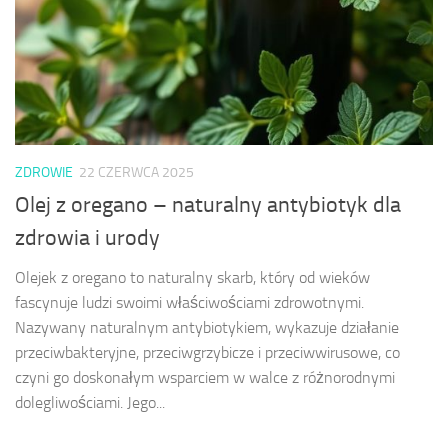
ZDROWIE
22 CZERWCA 2025
Olej z oregano – naturalny antybiotyk dla
zdrowia i urody
Olejek z oregano to naturalny skarb, który od wieków
fascynuje ludzi swoimi właściwościami zdrowotnymi.
Nazywany naturalnym antybiotykiem, wykazuje działanie
przeciwbakteryjne, przeciwgrzybicze i przeciwwirusowe, co
czyni go doskonałym wsparciem w walce z różnorodnymi
dolegliwościami. Jego...