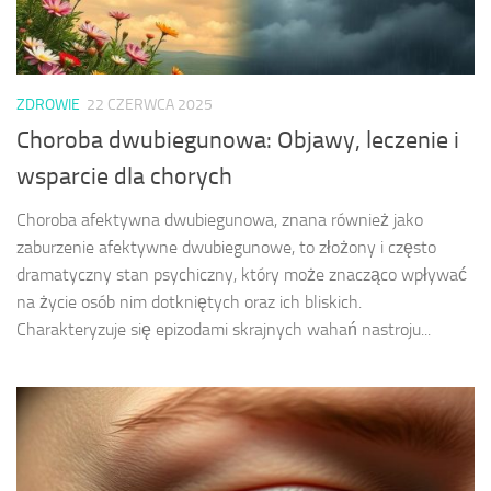
ZDROWIE
22 CZERWCA 2025
Choroba dwubiegunowa: Objawy, leczenie i
wsparcie dla chorych
Choroba afektywna dwubiegunowa, znana również jako
zaburzenie afektywne dwubiegunowe, to złożony i często
dramatyczny stan psychiczny, który może znacząco wpływać
na życie osób nim dotkniętych oraz ich bliskich.
Charakteryzuje się epizodami skrajnych wahań nastroju...