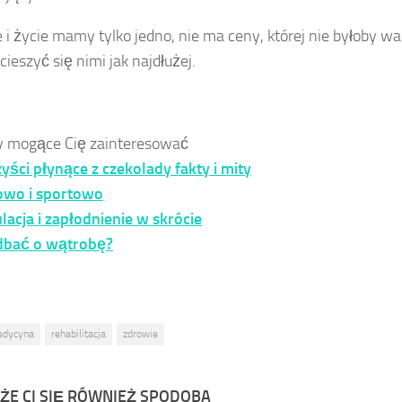
 i życie mamy tylko jedno, nie ma ceny, której nie byłoby war
cieszyć się nimi jak najdłużej.
y mogące Cię zainteresować
yści płynące z czekolady fakty i mity
owo i sportowo
acja i zapłodnienie w skrócie
 dbać o wątrobę?
dycyna
rehabilitacja
zdrowie
ŻE CI SIĘ RÓWNIEŻ SPODOBA