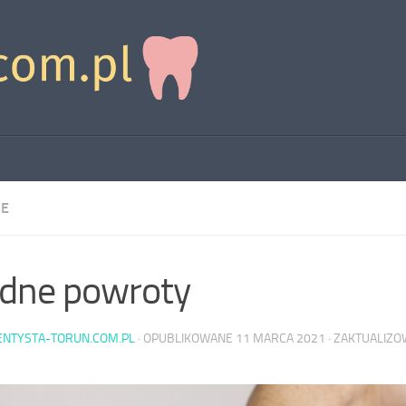
IE
dne powroty
ENTYSTA-TORUN.COM.PL
· OPUBLIKOWANE
11 MARCA 2021
· ZAKTUALIZ