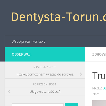
Skip to content
Współpraca i kontakt
OBSERWUJ:
ZDROW
NASTĘPNY POST
Tru
Fizyko, pomóż nam wracać do zdrowia
POPRZEDNI POST
PRZEZ
D
Długowieczność pań
2021
Szukaj: