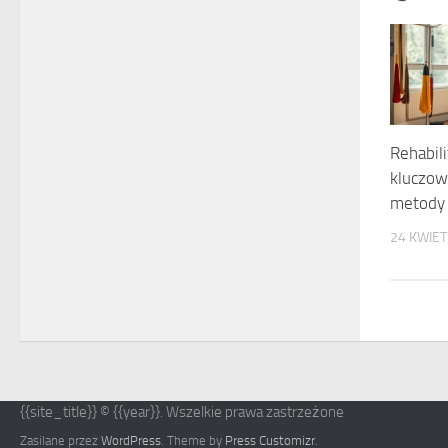
Rehabili
kluczow
metody 
24 KWIET
{{site_title}} © {{year}}. Wszelkie prawa zastrzeżone
Zasilane przez
WordPress
. Theme by
Press Customizr
.