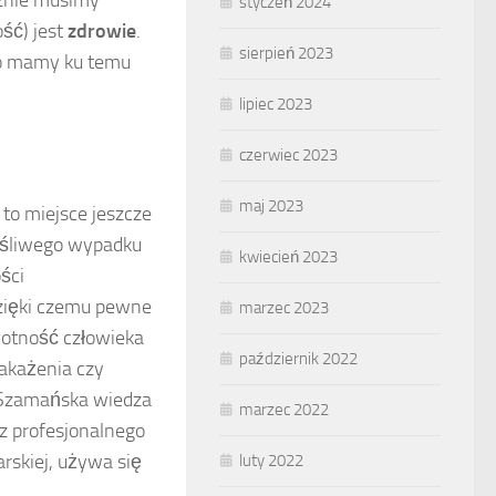
cznie musimy
styczeń 2024
ość) jest
zdrowie
.
sierpień 2023
lko mamy ku temu
lipiec 2023
czerwiec 2023
maj 2023
 to miejsce jeszcze
zęśliwego wypadku
kwiecień 2023
ści
dzięki czemu pewne
marzec 2023
wotność człowieka
październik 2022
zakażenia czy
. Szamańska wiedza
marzec 2022
cz profesjonalnego
arskiej, używa się
luty 2022