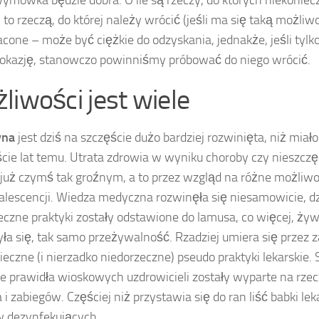
ymówka będzie dobra. O ile są rzeczy, do których niekonie
 to rzeczą, do której należy wrócić (jeśli ma się taką możliw
acone – może być ciężkie do odzyskania, jednakże, jeśli ty
i okazję, stanowczo powinniśmy próbować do niego wrócić.
liwości jest wiele
yna
jest dziś na szczęście dużo bardziej rozwinięta, niż miało
ście lat temu. Utrata zdrowia w wyniku choroby czy nieszc
t już czymś tak groźnym, a to przez wzgląd na różne możliwo
lescencji. Wiedza medyczna rozwinęła się niesamowicie, 
eczne praktyki zostały odstawione do lamusa, co więcej, ży
ła się, tak samo przeżywalność. Rzadziej umiera się przez 
ieczne (i nierzadko niedorzeczne) pseudo praktyki lekarskie
re prawidła wioskowych uzdrowicieli zostały wyparte na rze
 i zabiegów. Częściej niż przystawia się do ran liść babki lek
 dezynfekujących.