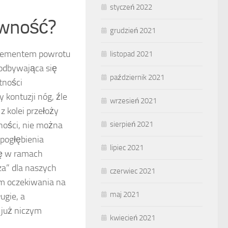
styczeń 2022
awność?
grudzień 2021
 elementem powrotu
listopad 2021
odbywająca się
październik 2021
tności
 kontuzji nóg, źle
wrzesień 2021
z kolei przełoży
sierpień 2021
ności, nie można
 pogłębienia
lipiec 2021
ię w ramach
za” dla naszych
czerwiec 2021
em oczekiwania na
maj 2021
ugie, a
t już niczym
kwiecień 2021