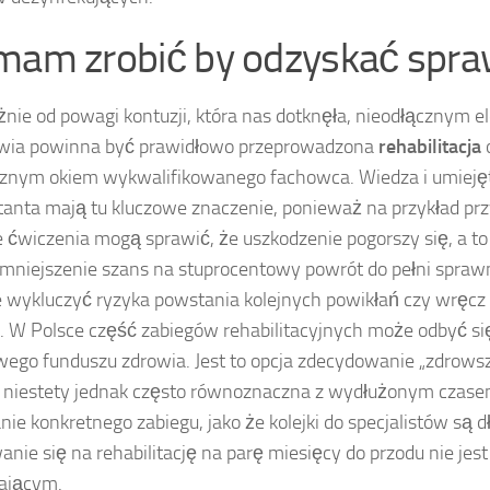
mam zrobić by odzyskać spr
żnie od powagi kontuzji, która nas dotknęła, nieodłącznym
owia powinna być prawidłowo przeprowadzona
rehabilitacja
znym okiem wykwalifikowanego fachowca. Wiedza i umieję
itanta mają tu kluczowe znaczenie, ponieważ na przykład przy
 ćwiczenia mogą sprawić, że uszkodzenie pogorszy się, a to 
zmniejszenie szans na stuprocentowy powrót do pełni spraw
e wykluczyć ryzyka powstania kolejnych powikłań czy wręcz
i. W Polsce część zabiegów rehabilitacyjnych może odbyć s
ego funduszu zdrowia. Jest to opcja zdecydowanie „zdrows
i, niestety jednak często równoznaczna z wydłużonym czas
ie konkretnego zabiegu, jako że kolejki do specjalistów są dł
anie się na rehabilitację na parę miesięcy do przodu nie jes
ającym.