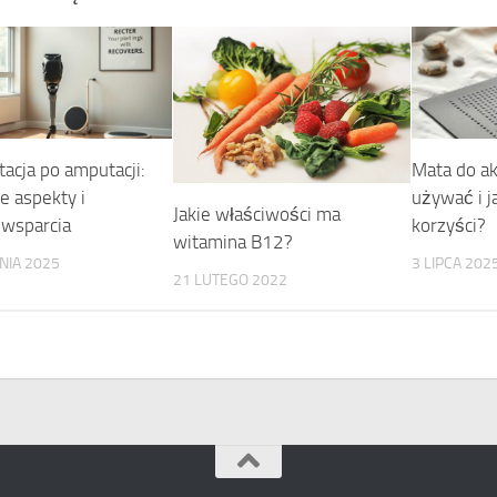
tacja po amputacji:
Mata do ak
e aspekty i
używać i ja
Jakie właściwości ma
wsparcia
korzyści?
witamina B12?
NIA 2025
3 LIPCA 202
21 LUTEGO 2022