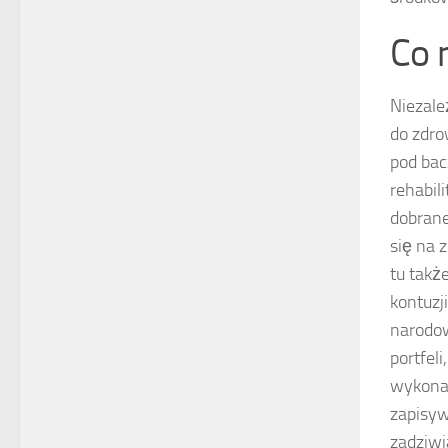
Co 
Niezale
do zdr
pod bac
rehabil
dobrane
się na 
tu takż
kontuzj
narodow
portfel
wykonan
zapisyw
zadziwi