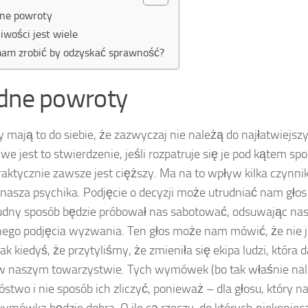
ne powroty
iwości jest wiele
am zrobić by odzyskać sprawność?
dne powroty
 mają to do siebie, że zazwyczaj nie należą do najłatwiejsz
we jest to stwierdzenie, jeśli rozpatruje się je pod kątem sp
raktycznie zawsze jest cięższy. Ma na to wpływ kilka czynnik
nasza psychika. Podjęcie o decyzji może utrudniać nam głos 
udny sposób będzie próbował nas sabotować, odsuwając n
go podjęcia wyzwania. Ten głos może nam mówić, że nie j
ak kiedyś, że przytyliśmy, że zmieniła się ekipa ludzi, która 
w naszym towarzystwie. Tych wymówek (bo tak właśnie nal
óstwo i nie sposób ich zliczyć, ponieważ – dla głosu, który n