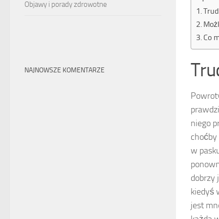
Objawy i porady zdrowotne
Trud
Możl
Co m
Tru
NAJNOWSZE KOMENTARZE
Powroty
prawdzi
niego p
choćby 
w pask
ponowne
dobrzy j
kiedyś 
jest mn