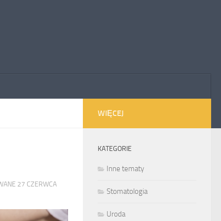
WIĘCEJ
KATEGORIE
Inne tematy
OWANE
27 CZERWCA
Stomatologia
Uroda