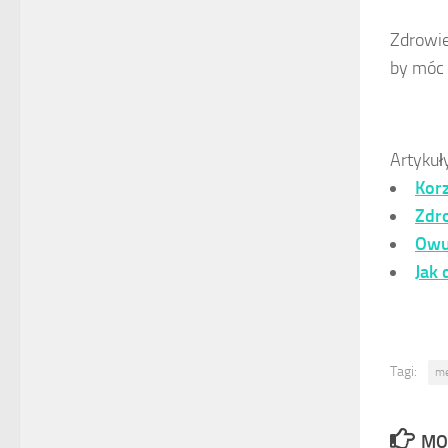
Zdrowie
by móc 
Artykuł
Korz
Zdr
Owul
Jak
Tagi:
me
MO