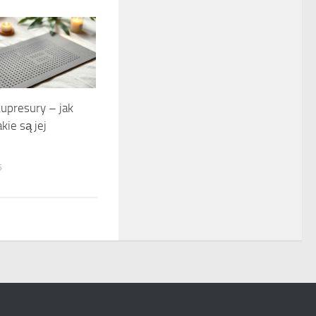
upresury – jak
kie są jej
5