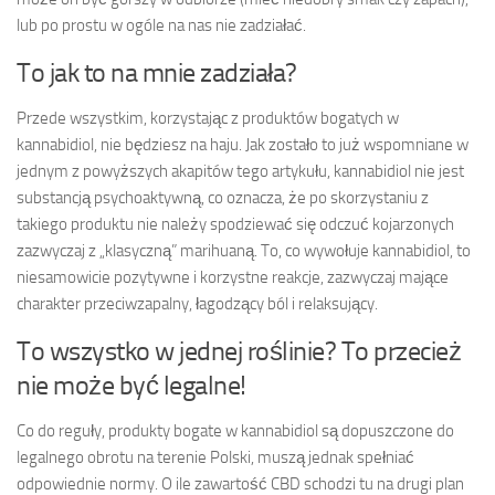
lub po prostu w ogóle na nas nie zadziałać.
To jak to na mnie zadziała?
Przede wszystkim, korzystając z produktów bogatych w
kannabidiol, nie będziesz na haju. Jak zostało to już wspomniane w
jednym z powyższych akapitów tego artykułu, kannabidiol nie jest
substancją psychoaktywną, co oznacza, że po skorzystaniu z
takiego produktu nie należy spodziewać się odczuć kojarzonych
zazwyczaj z „klasyczną” marihuaną. To, co wywołuje kannabidiol, to
niesamowicie pozytywne i korzystne reakcje, zazwyczaj mające
charakter przeciwzapalny, łagodzący ból i relaksujący.
To wszystko w jednej roślinie? To przecież
nie może być legalne!
Co do reguły, produkty bogate w kannabidiol są dopuszczone do
legalnego obrotu na terenie Polski, muszą jednak spełniać
odpowiednie normy. O ile zawartość CBD schodzi tu na drugi plan