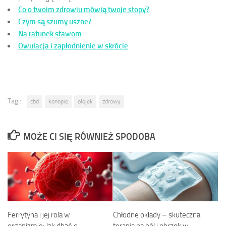
Co o twoim zdrowiu mówią twoje stopy?
Czym są szumy uszne?
Na ratunek stawom
Owulacja i zapłodnienie w skrócie
Tagi:
cbd
konopie
olejek
zdrowy
MOŻE CI SIĘ RÓWNIEŻ SPODOBA
Ferrytyna i jej rola w
Chłodne okłady – skuteczna
organizmie: Jak dbać o
terapia na ból i obrzęk w