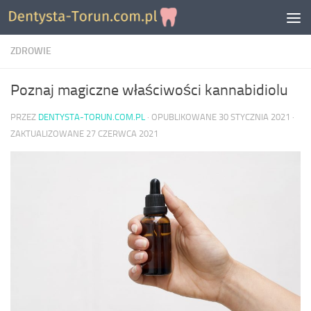
Skip to content
ZDROWIE
Poznaj magiczne właściwości kannabidiolu
PRZEZ
DENTYSTA-TORUN.COM.PL
· OPUBLIKOWANE
30 STYCZNIA 2021
·
ZAKTUALIZOWANE
27 CZERWCA 2021