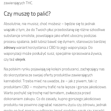
zawierających THC.
Czy muszę to palić?
Absolutnie, nie musisz, choć możesz – będzie się to jednak
wiązało z tym, że do Twoich płuc przedostaną się różne szkodliwe
substancje smoliste, powstające jako efekt uboczny podczas
procesu spalania. Jeśli lubisz bawić się dymem, stanowczo bardziej
zdrowy
wariant korzystania z CBD to jego waporyzacja. Do
waporyzacji może posłużyć susz, specjalnie sprasowana żywica,
czy też
olejek
.
Na polskim rynku pojawiają się kolejni producenci, zachęcający nas
do skorzystania ze swojej oferty produktów zawierających
kannabidiol. Trzeba mieć na uwadze, że – jak z piwem, tak i z
produktami CBD – możemy trafić na te lepsze i gorsze jakościowo.
Warto pochylić się trochę nad tematem, zwłaszcza przed
dokonaniem zakupu. Co do zasady, kupno gorszego jakościowo
produktu nie powinno zagrażać naszemu życiu czy zdrowiu, jednak
może on być gorszy w odbiorze (mieć niedobry smak czy zapach),