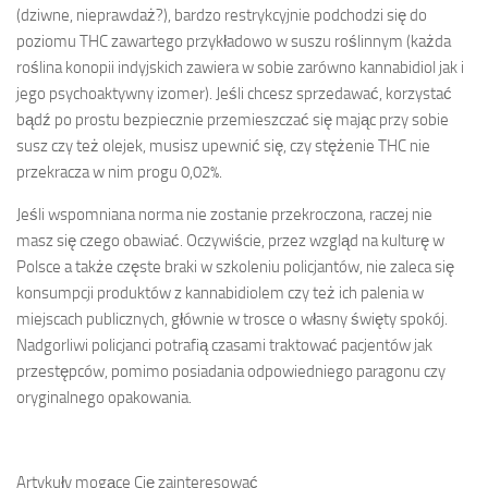
(dziwne, nieprawdaż?), bardzo restrykcyjnie podchodzi się do
poziomu THC zawartego przykładowo w suszu roślinnym (każda
roślina konopii indyjskich zawiera w sobie zarówno kannabidiol jak i
jego psychoaktywny izomer). Jeśli chcesz sprzedawać, korzystać
bądź po prostu bezpiecznie przemieszczać się mając przy sobie
susz czy też olejek, musisz upewnić się, czy stężenie THC nie
przekracza w nim progu 0,02%.
Jeśli wspomniana norma nie zostanie przekroczona, raczej nie
masz się czego obawiać. Oczywiście, przez wzgląd na kulturę w
Polsce a także częste braki w szkoleniu policjantów, nie zaleca się
konsumpcji produktów z kannabidiolem czy też ich palenia w
miejscach publicznych, głównie w trosce o własny święty spokój.
Nadgorliwi policjanci potrafią czasami traktować pacjentów jak
przestępców, pomimo posiadania odpowiedniego paragonu czy
oryginalnego opakowania.
Artykuły mogące Cię zainteresować