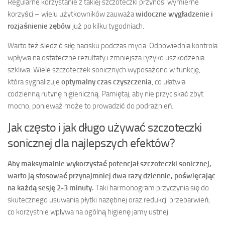
Regularne korzystanie z takiej szczoteczki przynosi wymierne
korzyści – wielu użytkowników zauważa
widoczne wygładzenie i
rozjaśnienie zębów
już po kilku tygodniach.
Warto też śledzić siłę nacisku podczas mycia. Odpowiednia kontrola
wpływa na ostateczne rezultaty i zmniejsza ryzyko uszkodzenia
szkliwa. Wiele szczoteczek sonicznych wyposażono w funkcję,
która sygnalizuje
optymalny czas czyszczenia
, co ułatwia
codzienną rutynę higieniczną. Pamiętaj, aby nie przyciskać zbyt
mocno, ponieważ może to prowadzić do podrażnień.
Jak często i jak długo używać szczoteczki
sonicznej dla najlepszych efektów?
Aby maksymalnie wykorzystać potencjał szczoteczki sonicznej,
warto ją stosować przynajmniej dwa razy dziennie, poświęcając
na każdą sesję 2-3 minuty.
Taki harmonogram przyczynia się do
skutecznego usuwania płytki nazębnej oraz redukcji przebarwień,
co korzystnie wpływa na ogólną higienę jamy ustnej.