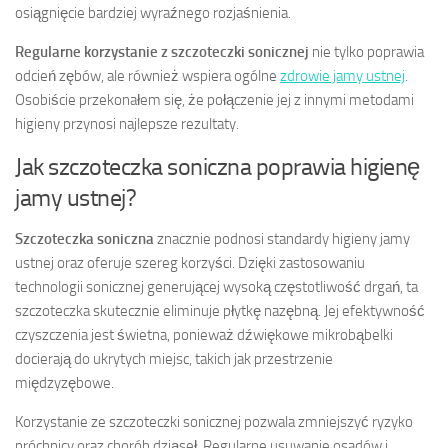
osiągnięcie bardziej wyraźnego rozjaśnienia.
Regularne korzystanie z szczoteczki sonicznej
nie tylko poprawia
odcień zębów, ale również wspiera ogólne
zdrowie jamy ustnej
.
Osobiście przekonałem się, że połączenie jej z innymi metodami
higieny przynosi najlepsze rezultaty.
Jak szczoteczka soniczna poprawia higienę
jamy ustnej?
Szczoteczka soniczna
znacznie podnosi standardy higieny jamy
ustnej oraz oferuje szereg korzyści. Dzięki zastosowaniu
technologii sonicznej generującej wysoką częstotliwość drgań, ta
szczoteczka skutecznie eliminuje płytkę nazębną. Jej efektywność
czyszczenia jest świetna, ponieważ dźwiękowe mikrobąbelki
docierają do ukrytych miejsc, takich jak przestrzenie
międzyzębowe.
Korzystanie ze szczoteczki sonicznej pozwala zmniejszyć ryzyko
próchnicy oraz chorób dziąseł. Regularne usuwanie osadów i