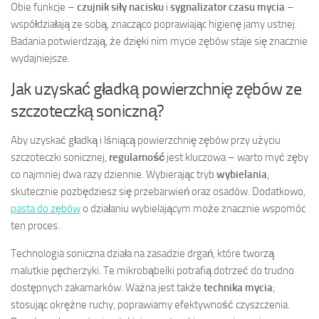
Obie funkcje –
czujnik siły nacisku
i
sygnalizator czasu mycia
–
współdziałają ze sobą, znacząco poprawiając higienę jamy ustnej.
Badania potwierdzają, że dzięki nim mycie zębów staje się znacznie
wydajniejsze.
Jak uzyskać gładką powierzchnię zębów ze
szczoteczką soniczną?
Aby uzyskać gładką i lśniącą powierzchnię zębów przy użyciu
szczoteczki sonicznej,
regularność
jest kluczowa – warto myć zęby
co najmniej dwa razy dziennie. Wybierając tryb
wybielania
,
skutecznie pozbędziesz się przebarwień oraz osadów. Dodatkowo,
pasta do zębów
o działaniu wybielającym może znacznie wspomóc
ten proces.
Technologia soniczna działa na zasadzie drgań, które tworzą
malutkie pęcherzyki. Te mikrobąbelki potrafią dotrzeć do trudno
dostępnych zakamarków. Ważna jest także
technika mycia
;
stosując okrężne ruchy, poprawiamy efektywność czyszczenia.