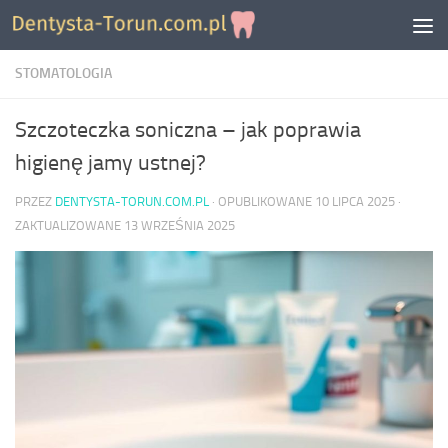
Skip to content
STOMATOLOGIA
Szczoteczka soniczna – jak poprawia
higienę jamy ustnej?
PRZEZ
DENTYSTA-TORUN.COM.PL
· OPUBLIKOWANE
10 LIPCA 2025
·
ZAKTUALIZOWANE
13 WRZEŚNIA 2025