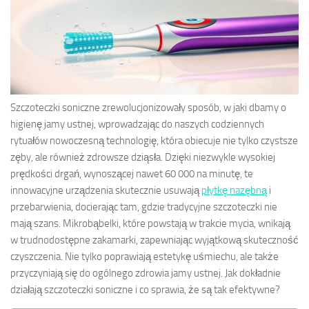
Szczoteczki soniczne zrewolucjonizowały sposób, w jaki dbamy o
higienę jamy ustnej, wprowadzając do naszych codziennych
rytuałów nowoczesną technologię, która obiecuje nie tylko czystsze
zęby, ale również zdrowsze dziąsła. Dzięki niezwykle wysokiej
prędkości drgań, wynoszącej nawet 60 000 na minutę, te
innowacyjne urządzenia skutecznie usuwają
płytkę nazębną
i
przebarwienia, docierając tam, gdzie tradycyjne szczoteczki nie
mają szans. Mikrobąbelki, które powstają w trakcie mycia, wnikają
w trudnodostępne zakamarki, zapewniając wyjątkową skuteczność
czyszczenia. Nie tylko poprawiają estetykę uśmiechu, ale także
przyczyniają się do ogólnego zdrowia jamy ustnej. Jak dokładnie
działają szczoteczki soniczne i co sprawia, że są tak efektywne?