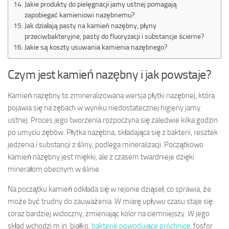
Jakie produkty do pielęgnacji jamy ustnej pomagają
zapobiegać kamieniowi nazębnemu?
Jak działają pasty na kamień nazębny, płyny
przeciwbakteryjne, pasty do fluoryzacji i substancje ścierne?
Jakie są koszty usuwania kamienia nazębnego?
Czym jest kamień nazębny i jak powstaje?
Kamień nazębny to zmineralizowana wersja płytki nazębnej, która
pojawia się na zębach w wyniku niedostatecznej higieny jamy
ustnej. Proces jego tworzenia rozpoczyna się zaledwie kilka godzin
po umyciu zębów. Płytka nazębna, składająca się z bakterii, resztek
jedzenia i substancji z śliny, podlega mineralizacji. Początkowo
kamień nazębny jest miękki, ale z czasem twardnieje dzięki
minerałom obecnym w ślinie.
Na początku kamień odkłada się w rejonie dziąseł, co sprawia, że
może być trudny do zauważenia. W miarę upływu czasu staje się
coraz bardziej widoczny, zmieniając kolor na ciemniejszy. W jego
skład wchodzi m.in. białko,
bakterie powodujące próchnicę
, fosfor