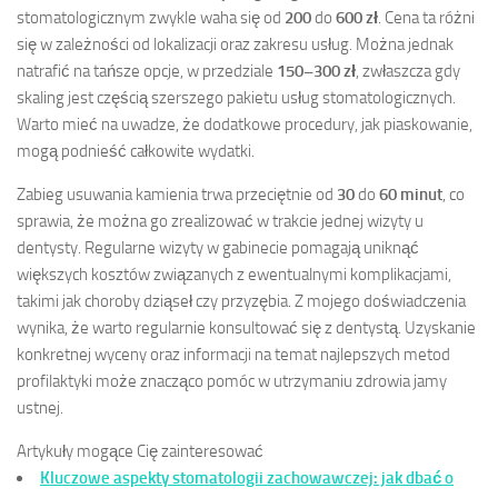
stomatologicznym zwykle waha się od
200
do
600 zł
. Cena ta różni
się w zależności od lokalizacji oraz zakresu usług. Można jednak
natrafić na tańsze opcje, w przedziale
150–300 zł
, zwłaszcza gdy
skaling jest częścią szerszego pakietu usług stomatologicznych.
Warto mieć na uwadze, że dodatkowe procedury, jak piaskowanie,
mogą podnieść całkowite wydatki.
Zabieg usuwania kamienia trwa przeciętnie od
30
do
60 minut
, co
sprawia, że można go zrealizować w trakcie jednej wizyty u
dentysty. Regularne wizyty w gabinecie pomagają uniknąć
większych kosztów związanych z ewentualnymi komplikacjami,
takimi jak choroby dziąseł czy przyzębia. Z mojego doświadczenia
wynika, że warto regularnie konsultować się z dentystą. Uzyskanie
konkretnej wyceny oraz informacji na temat najlepszych metod
profilaktyki może znacząco pomóc w utrzymaniu zdrowia jamy
ustnej.
Artykuły mogące Cię zainteresować
Kluczowe aspekty stomatologii zachowawczej: jak dbać o