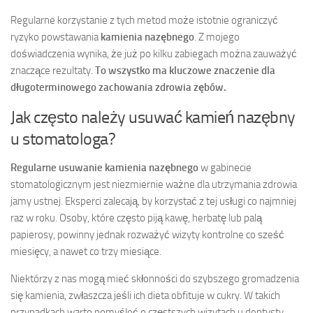
Regularne korzystanie z tych metod może istotnie ograniczyć
ryzyko powstawania
kamienia nazębnego
. Z mojego
doświadczenia wynika, że już po kilku zabiegach można zauważyć
znaczące rezultaty.
To wszystko ma kluczowe znaczenie dla
długoterminowego zachowania zdrowia zębów.
Jak często należy usuwać kamień nazębny
u stomatologa?
Regularne usuwanie kamienia nazębnego
w gabinecie
stomatologicznym jest niezmiernie ważne dla utrzymania zdrowia
jamy ustnej. Eksperci zalecają, by korzystać z tej usługi co najmniej
raz w roku. Osoby, które często piją kawę, herbatę lub palą
papierosy, powinny jednak rozważyć wizyty kontrolne co sześć
miesięcy, a nawet co trzy miesiące.
Niektórzy z nas mogą mieć skłonności do szybszego gromadzenia
się kamienia, zwłaszcza jeśli ich dieta obfituje w cukry. W takich
przypadkach warto pomyśleć o częstszych wizytach u dentysty.