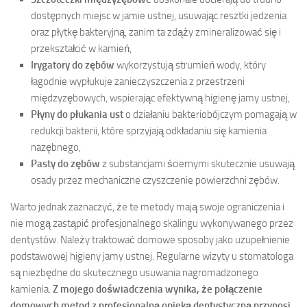
dostępnych miejsc w jamie ustnej, usuwając resztki jedzenia
oraz płytkę bakteryjną, zanim ta zdąży zmineralizować się i
przekształcić w kamień,
Irygatory do zębów
wykorzystują strumień wody, który
łagodnie wypłukuje zanieczyszczenia z przestrzeni
międzyzębowych, wspierając efektywną higienę jamy ustnej,
Płyny do płukania ust
o działaniu bakteriobójczym pomagają w
redukcji bakterii, które sprzyjają odkładaniu się kamienia
nazębnego,
Pasty do zębów
z substancjami ściernymi skutecznie usuwają
osady przez mechaniczne czyszczenie powierzchni zębów.
Warto jednak zaznaczyć, że te metody mają swoje ograniczenia i
nie mogą zastąpić profesjonalnego skalingu wykonywanego przez
dentystów. Należy traktować domowe sposoby jako uzupełnienie
podstawowej higieny jamy ustnej. Regularne wizyty u stomatologa
są niezbędne do skutecznego usuwania nagromadzonego
kamienia.
Z mojego doświadczenia wynika, że połączenie
domowych metod z profesjonalną opieką dentystyczną przynosi