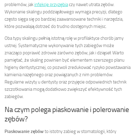
problemów, jak
infekcje przyzębia
czy nawet utrata zębów.
Wykonanie skalingu poddziąsłowego wymaga precyzji, dlatego
często sięga się po bardziej zaawansowane techniki i narzędzia,
które pozwalają dotrzeć do trudno dostępnych miejsc.
Oba typy skalingu pełnią istotną rolę w profilaktyce chorób jamy
ustnej. Systematyczne wykonywanie tych zabiegów może
znacząco poprawić zdrowie zarówno zębów, jak i dziąseł. Warto
pamiętać, że skaling powinien być elementem szerszego planu
higieny dentystycznej, co pozwoli zredukować ryzyko powstawania
kamienia nazębnego oraz powiązanych z nim problemów.
Regularne wizyty u dentysty oraz przyjęcie odpowiednich technik
szczotkowania mogą dodatkowo zwiększyć efektywność tych
zabiegów.
Na czym polega piaskowanie i polerowanie
zębów?
Piaskowanie zębów
to istotny zabieg w stomatologii, który