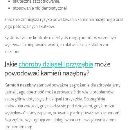
skuteczne szczotkowanie,
stosowanie nici dentystycznej,
znacznie zmniejsza ryzyko powstawania kamienia nazębnego oraz
jego potencjalnych skutków.
Systematyczne kontrole u dentysty mogą pomóc w wczesnym
wykrywaniu nieprawidłowości, co ułatwia dalsze skuteczne
leczenie.
Jakie
choroby dziąseł i przyzębia
może
powodować kamień nazębny?
Kamień nazębny
stanowi poważne zagrożenie dla zdrowia jamy
ustnej. Jego obecność może prowadzić do wielu problemów,
szczególnie dotyczących dziąseł i przyzębia. Szczególnie
niebezpieczne jest, gdy osadza się pod dziąsłami, gdyż może
wywoływać stany zapalne, prowadzące do poważnych schorzeń.
Najczęściej występującymi dolegliwościami związanymi z tym
problemem są: