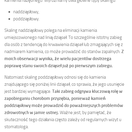
kamienia nazębnego. Wyróżniamy dwa główne typy skalingu:
naddziąsłowy,
poddziąsłowy.
Skaling naddziąsłowy polega na eliminacji kamienia
umiejscowionego nad linią dziąseł. To szczególnie istotny zabieg
dla osób z tendencją do krwawienia dziąseł lub zmagających się z
nadmiarem kamienia, co może prowadzić do stanów zapalnych.
Z
moich obserwacji wynika, że wielu pacjentów dostrzega
poprawę stanu swoich dziąseł już po pierwszym zabiegu.
Natomiast skaling poddziąsłowy odnosi się do kamienia
znajdującego się poniżej linii dziąseł, co sprawia, że jego usunięcie
jest bardziej wymagające.
Taki zabieg odgrywa kluczową rolę w
zapobieganiu chorobom przyzębia, ponieważ kamień
poddziąsłowy może prowadzić do poważniejszych problemów
zdrowotnych w jamie ustnej.
Ważne jest, by pamiętać, że
skuteczność tego działania często zależy od regularnych wizyt u
stomatologa.