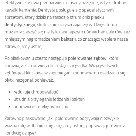
efektywnie usuwa przebarwienia i osady nazębne, w tym drobne
kawałki kamienia. Dentysta posługuje się specjalistycznym
sprzętem, który działa na zasadzie strumienia
piasku
dentystycznego
, skutecznie oczyszczając zęby. Dzięki temu
możemy cieszyć się nie tylko jaśniejszym uśmiechem, ale również
mniejszym nagromadzeniem
bakterii
, co znacząco wspiera nasze
zdrowie jamy ustnej.
Po piaskowaniu często następuje
polerowanie zębów
, które
sprawia, że ich powierzchnia staje się gładka. Wizja gładszych
zębów jest kluczowa w zapobieganiu ponownemu osadzaniu się
płytki nazębnej, ponieważ:
redukuje chropowatość,
utrudnia przyleganie jedzenia i bakterii,
poprawia estetykę uśmiechu.
Zarówno piaskowanie, jak i polerowanie odgrywają niezwykle
ważną rolę w dbaniu o higienę jamy ustnej, poprawiając również
kondycję dziąseł.