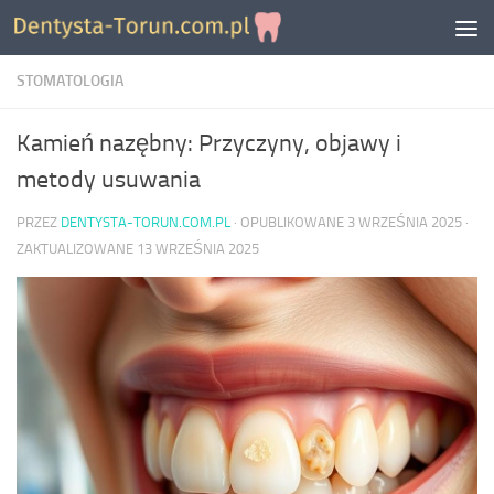
Skip to content
STOMATOLOGIA
Kamień nazębny: Przyczyny, objawy i
metody usuwania
PRZEZ
DENTYSTA-TORUN.COM.PL
· OPUBLIKOWANE
3 WRZEŚNIA 2025
·
ZAKTUALIZOWANE
13 WRZEŚNIA 2025