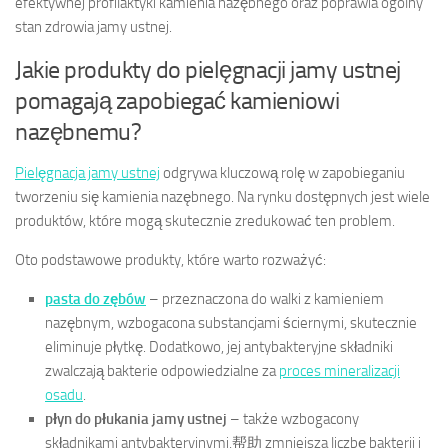
efektywnej profilaktyki kamienia nazębnego oraz poprawia ogólny
stan zdrowia jamy ustnej.
Jakie produkty do pielęgnacji jamy ustnej
pomagają zapobiegać kamieniowi
nazębnemu?
Pielęgnacja jamy ustnej
odgrywa kluczową rolę w zapobieganiu
tworzeniu się kamienia nazębnego. Na rynku dostępnych jest wiele
produktów, które mogą skutecznie zredukować ten problem.
Oto podstawowe produkty, które warto rozważyć:
pasta do zębów
– przeznaczona do walki z kamieniem
nazębnym, wzbogacona substancjami ściernymi, skutecznie
eliminuje płytkę. Dodatkowo, jej antybakteryjne składniki
zwalczają bakterie odpowiedzialne za
proces mineralizacji
osadu
.
płyn do płukania jamy ustnej
– także wzbogacony
składnikami antybakteryjnymi,帮助 zmniejsza liczbę bakterii i