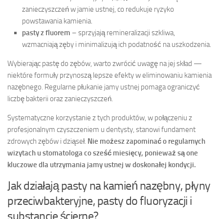
zanieczyszczeń w jamie ustnej, co redukuje ryzyko
powstawania kamienia.
pasty z fluorem
– sprzyjają remineralizacji szkliwa,
wzmacniają zęby i minimalizują ich podatność na uszkodzenia.
Wybierając pastę do zębów, warto zwrócić uwagę na jej skład —
niektóre formuły przynoszą lepsze efekty w eliminowaniu kamienia
nazębnego. Regularne płukanie jamy ustnej pomaga ograniczyć
liczbę bakterii oraz zanieczyszczeń.
Systematyczne korzystanie z tych produktów, w połączeniu z
profesjonalnym czyszczeniem u dentysty, stanowi fundament
zdrowych zębów i dziąseł.
Nie możesz zapominać o regularnych
wizytach u stomatologa co sześć miesięcy, ponieważ są one
kluczowe dla utrzymania jamy ustnej w doskonałej kondycji.
Jak działają pasty na kamień nazębny, płyny
przeciwbakteryjne, pasty do fluoryzacji i
substancje ścierne?