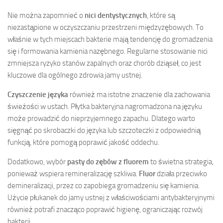
Nie można zapomnieć o
nici dentystycznych
, które są
niezastąpione w oczyszczaniu przestrzeni międzyzębowych. To
właśnie w tych miejscach bakterie mają tendencję do gromadzenia
się i formowania kamienia nazębnego. Regularne stosowanie nici
zmniejsza ryzyko stanów zapalnych oraz chorób dziąseł, co jest
kluczowe dla ogólnego zdrowia jamy ustnej.
Czyszczenie języka
również ma istotne znaczenie dla zachowania
świeżości w ustach. Płytka bakteryjna nagromadzona na języku
może prowadzić do nieprzyjemnego zapachu. Dlatego warto
sięgnąć po skrobaczki do języka lub szczoteczki z odpowiednią
funkcją, które pomogą poprawić jakość oddechu.
Dodatkowo, wybór
pasty do zębów z fluorem
to świetna strategia,
ponieważ wspiera remineralizację szkliwa.
Fluor
działa przeciwko
demineralizacji, przez co zapobiega gromadzeniu się kamienia.
Użycie płukanek do jamy ustnej z właściwościami antybakteryjnymi
również potrafi znacząco poprawić higienę, ograniczając rozwój
bakterii.