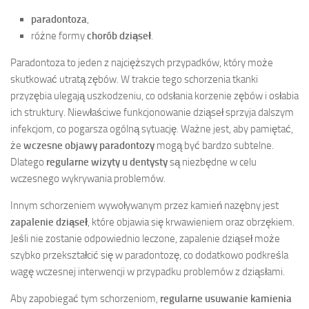
paradontoza
,
różne formy
chorób dziąseł
.
Paradontoza to jeden z najcięższych przypadków, który może
skutkować utratą zębów. W trakcie tego schorzenia tkanki
przyzębia ulegają uszkodzeniu, co odsłania korzenie zębów i osłabia
ich struktury. Niewłaściwe funkcjonowanie dziąseł sprzyja dalszym
infekcjom, co pogarsza ogólną sytuację. Ważne jest, aby pamiętać,
że
wczesne objawy paradontozy
mogą być bardzo subtelne.
Dlatego
regularne wizyty u dentysty
są niezbędne w celu
wczesnego wykrywania problemów.
Innym schorzeniem wywoływanym przez kamień nazębny jest
zapalenie dziąseł
, które objawia się krwawieniem oraz obrzękiem.
Jeśli nie zostanie odpowiednio leczone, zapalenie dziąseł może
szybko przekształcić się w paradontozę, co dodatkowo podkreśla
wagę wczesnej interwencji w przypadku problemów z dziąsłami.
Aby zapobiegać tym schorzeniom,
regularne usuwanie kamienia