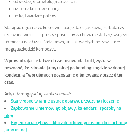
odwiedzaj stomatologa co pół roku,
ogranicz kolorowe napoje,
unikaj twardych potraw.
Staraj się ograniczyć kolorowe napoje, takie jak kawa, herbata czy
czerwone wino – to prosty sposób, by zachować estetykę swojego
uśmiechu na dłużej. Dodatkowo, unikaj twardych potraw, które
mogą uszkodzić kompozyt.
Wprowadzając te łatwe do zastosowania kroki, zyskasz
pewność, że zdrowie jamy ustnej po bondingu będzie w dobrej
kondycji, a Twój uśmiech pozostanie olśniewający przez długi
czas.
Artykuły mogące Cię zainteresować
Stany ropne w jamie ustnej: objawy, przyczyny i leczenie
Ząbkowanie u niemowląt: objawy, kalendarz i sposoby na
ulgę
Higienizacja zębów – klucz do zdrowego uśmiechu i ochrony
jamy ustnej