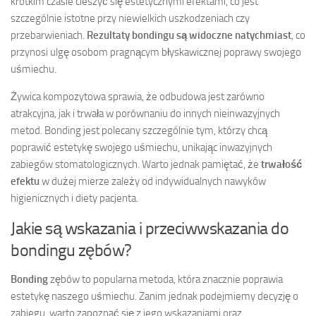
krótkim czasie cieszyć się estetycznymi efektami, co jest
szczególnie istotne przy niewielkich uszkodzeniach czy
przebarwieniach.
Rezultaty bondingu są widoczne natychmiast
, co
przynosi ulgę osobom pragnącym błyskawicznej poprawy swojego
uśmiechu.
Żywica kompozytowa sprawia, że odbudowa jest zarówno
atrakcyjna, jak i trwała w porównaniu do innych nieinwazyjnych
metod. Bonding jest polecany szczególnie tym, którzy chcą
poprawić estetykę swojego uśmiechu, unikając inwazyjnych
zabiegów stomatologicznych. Warto jednak pamiętać, że
trwałość
efektu
w dużej mierze zależy od indywidualnych nawyków
higienicznych i diety pacjenta.
Jakie są wskazania i przeciwwskazania do
bondingu zębów?
Bonding
zębów to popularna metoda, która znacznie poprawia
estetykę naszego uśmiechu. Zanim jednak podejmiemy decyzję o
zabiegu, warto zapoznać się z jego wskazaniami oraz