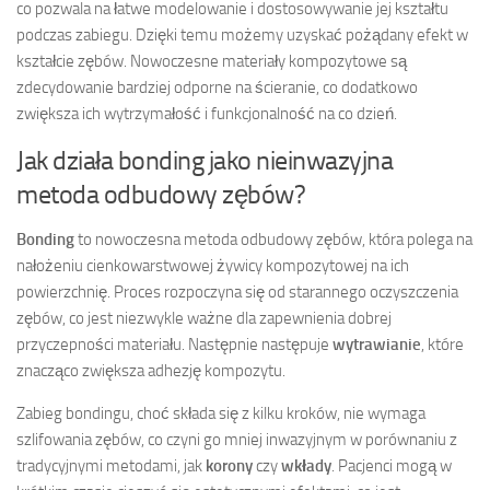
co pozwala na łatwe modelowanie i dostosowywanie jej kształtu
podczas zabiegu. Dzięki temu możemy uzyskać pożądany efekt w
kształcie zębów. Nowoczesne materiały kompozytowe są
zdecydowanie bardziej odporne na ścieranie, co dodatkowo
zwiększa ich wytrzymałość i funkcjonalność na co dzień.
Jak działa bonding jako nieinwazyjna
metoda odbudowy zębów?
Bonding
to nowoczesna metoda odbudowy zębów, która polega na
nałożeniu cienkowarstwowej żywicy kompozytowej na ich
powierzchnię. Proces rozpoczyna się od starannego oczyszczenia
zębów, co jest niezwykle ważne dla zapewnienia dobrej
przyczepności materiału. Następnie następuje
wytrawianie
, które
znacząco zwiększa adhezję kompozytu.
Zabieg bondingu, choć składa się z kilku kroków, nie wymaga
szlifowania zębów, co czyni go mniej inwazyjnym w porównaniu z
tradycyjnymi metodami, jak
korony
czy
wkłady
. Pacjenci mogą w