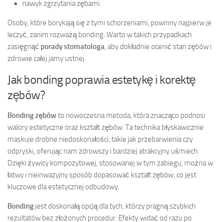
nawyk zgrzytania zębami.
Osoby, które borykają się z tymi schorzeniami, powinny najpierw je
leczyć, zanim rozważą bonding. Warto w takich przypadkach
zasięgnąć
porady stomatologa
, aby dokładnie ocenić stan zębów i
zdrowie całej jamy ustnej.
Jak bonding poprawia estetykę i korektę
zębów?
Bonding zębów
to nowoczesna metoda, która znacząco podnosi
walory estetyczne oraz kształt zębów. Ta technika błyskawicznie
maskuje drobne niedoskonałości, takie jak przebarwienia czy
odpryski, oferując nam zdrowszy i bardziej atrakcyjny uśmiech.
Dzięki żywicy kompozytowej, stosowanej w tym zabiegu, można w
łatwy i nieinwazyjny sposób dopasować kształt zębów, co jest
kluczowe dla estetycznej odbudowy.
Bonding
jest doskonałą opcją dla tych, którzy pragną szybkich
rezultatów bez złożonych procedur. Efekty widać od razu po