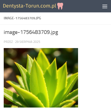
Skip to content
IMAGE-1756483709.JPG
image-1756483709.jpg
PRZEZ
·
29 SIERPNIA 2025