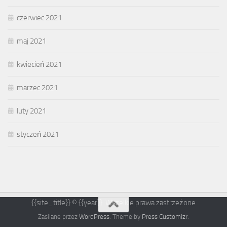
czerwiec 2021
maj 2021
kwiecień 2021
marzec 2021
luty 2021
styczeń 2021
{{site_title}} © {{year}}. Wszelkie prawa zastrzeżone
Zasilane przez
WordPress
. Theme by
Press Customizr
.