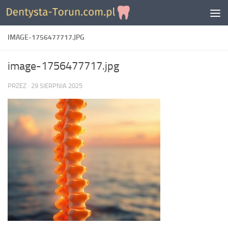
Skip to content
IMAGE-1756477717.JPG
image-1756477717.jpg
PRZEZ
·
29 SIERPNIA 2025