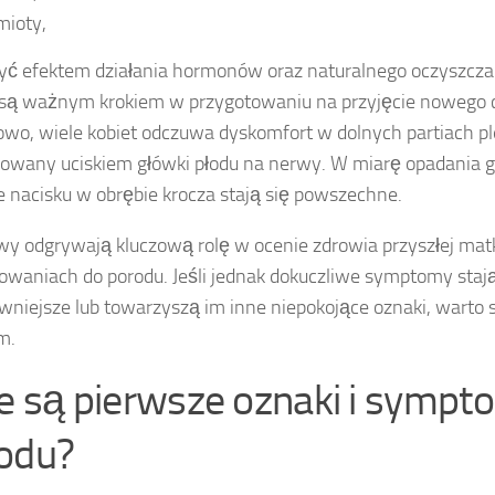
ioty,
ć efektem działania hormonów oraz naturalnego oczyszczani
 są ważnym krokiem w przygotowaniu na przyjęcie nowego c
wo, wiele kobiet odczuwa dyskomfort w dolnych partiach p
wany uciskiem główki płodu na nerwy. W miarę opadania gł
ie nacisku w obrębie krocza stają się powszechne.
wy odgrywają kluczową rolę w ocenie zdrowia przyszłej matki
owaniach do porodu. Jeśli jednak dokuczliwe symptomy stają
wniejsze lub towarzyszą im inne niepokojące oznaki, warto 
m.
ie są pierwsze oznaki i symp
odu?