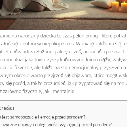
anie na narodziny dziecka to czas pełen emocji, które potraf
ałcić się z euforii w niepokój i stres. W miarę zbliżania się 
obiet doświadcza złożonej palety uczuć, od radości po strac
ormonalna, jaka towarzyszy końcowym dniom ciąży, wpływa
zucie fizyczne, ale także na stan emocjonalny przyszłych 
wnym okresie warto przyjrzeć się objawom, które mogą w
ący się poród, a także zrozumieć, jak przygotować się na te
zarówno fizycznie, jak i mentalnie.
treści
o jest samopoczucie i emocje przed porodem?
e fizyczne objawy i dolegliwości występują przed porodem?