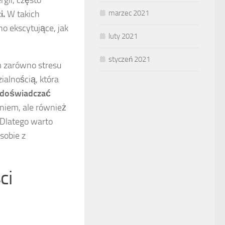
gii, często
marzec 2021
i.
W takich
 ekscytujące, jak
luty 2021
styczeń 2021
m zarówno stresu
alnością, która
 doświadczać
aniem, ale również
Dlatego warto
sobie z
ci