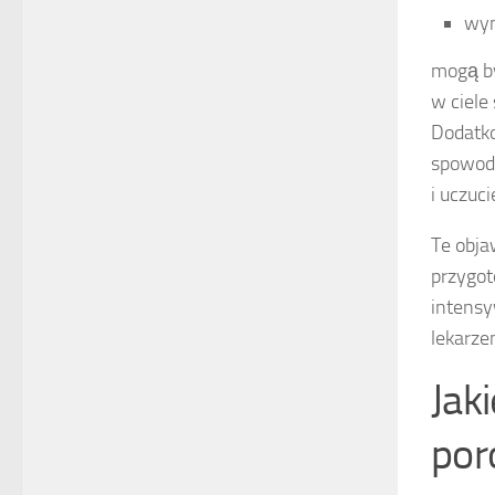
wym
mogą by
w ciele
Dodatko
spowodo
i uczuc
Te obja
przygot
intensy
lekarze
Jak
por