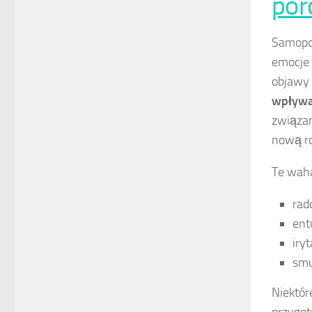
po
Samopoc
emocje 
objawy 
wpływa
związan
nową ro
Te waha
rad
ent
iryt
smu
Niektór