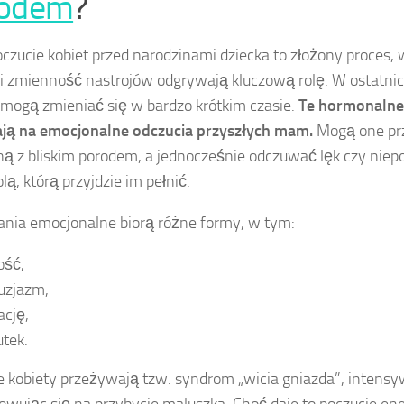
rodem
?
zucie kobiet przed narodzinami dziecka to złożony proces, 
i zmienność nastrojów odgrywają kluczową rolę. W ostatnic
mogą zmieniać się w bardzo krótkim czasie.
Te hormonalne
ją na emocjonalne odczucia przyszłych mam.
Mogą one pr
ą z bliskim porodem, a jednocześnie odczuwać lęk czy niep
lą, którą przyjdzie im pełnić.
nia emocjonalne biorą różne formy, w tym:
ość,
uzjazm,
ację,
tek.
e kobiety przeżywają tzw. syndrom „wicia gniazda”, intensy