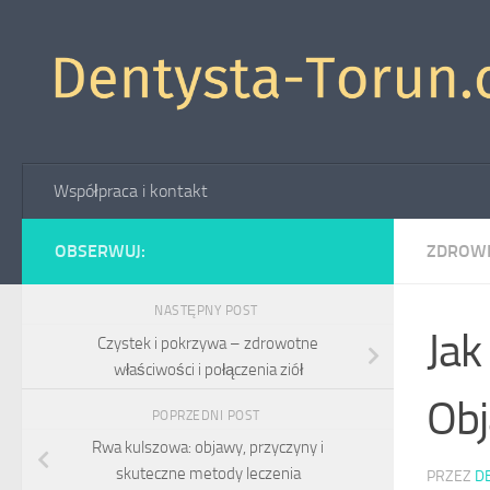
Skip to content
Współpraca i kontakt
OBSERWUJ:
ZDROW
NASTĘPNY POST
Jak
Czystek i pokrzywa – zdrowotne
właściwości i połączenia ziół
Obj
POPRZEDNI POST
Rwa kulszowa: objawy, przyczyny i
skuteczne metody leczenia
PRZEZ
D