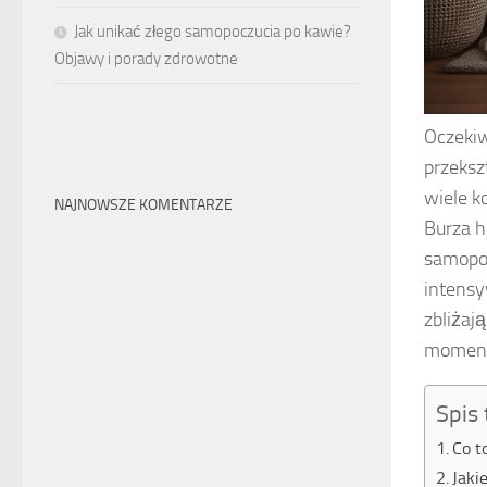
Jak unikać złego samopoczucia po kawie?
Objawy i porady zdrowotne
Oczekiw
przekszt
wiele k
NAJNOWSZE KOMENTARZE
Burza h
samopoc
intensy
zbliżaj
moment 
Spis 
Co t
Jaki