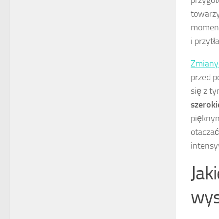
przygot
towarz
momenta
i przytł
Zmiany
przed p
się z t
szeroki
pięknym
otaczać
intensy
Jak
wys