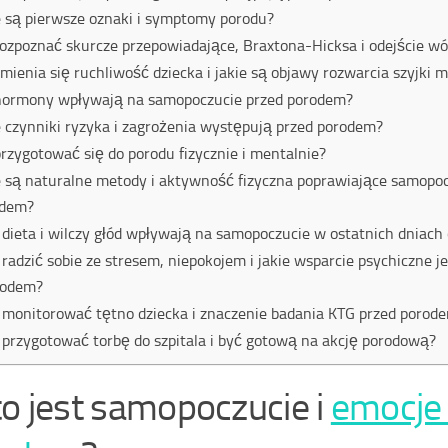
e są pierwsze oznaki i symptomy porodu?
rozpoznać skurcze przepowiadające, Braxtona-Hicksa i odejście w
zmienia się ruchliwość dziecka i jakie są objawy rozwarcia szyjki 
hormony wpływają na samopoczucie przed porodem?
e czynniki ryzyka i zagrożenia występują przed porodem?
przygotować się do porodu fizycznie i mentalnie?
e są naturalne metody i aktywność fizyczna poprawiające samopoc
odem?
 dieta i wilczy głód wpływają na samopoczucie w ostatnich dniach
 radzić sobie ze stresem, niepokojem i jakie wsparcie psychiczne 
rodem?
 monitorować tętno dziecka i znaczenie badania KTG przed porod
 przygotować torbę do szpitala i być gotową na akcję porodową?
to jest samopoczucie i
emocje