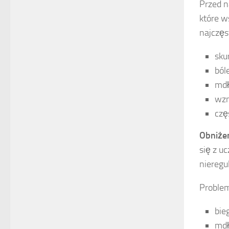
Przed n
które w
najczęs
sku
ból
mdł
wzm
czę
Obniże
się z u
nieregu
Problem
bie
mdł