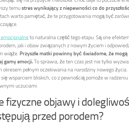
owując się na przybycie maluszka. Choć daje to poczucie ener
yszy temu
stres wynikający z niepewności co do przyszłośc
ch warto pamiętać, że te przygotowania mogą być zarówno
aczające.
 emocjonalne
to naturalna część tego etapu. Są one efekte
orodem, jak i obaw związanych z nowym życiem i odpowiedzi
ym wiąże.
Przyszłe matki powinny być świadome, że mogą
ej gamy emocji.
To sprawia, że ten czas jest nie tylko wyzw
 okresem pełnym oczekiwania na narodziny nowego życia. 
 się wsparciem bliskich, co z pewnością pomoże w radzeniu 
wnymi uczuciami.
ie fizyczne objawy i dolegliwoś
tępują przed porodem?