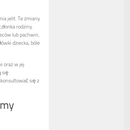
a jelit. Te zmiany
złonka rodziny.
leców lub pachwin,
ówki dziecka, bóle
 oraz w jej
 się
skonsultować się z
tomy