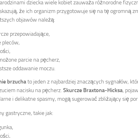
arodzinami dziecka wiele kobiet zauważa różnorodne fizyc
skazują, że ich organizm przygotowuje się na tę ogromną z
tszych objawów należą:
rcze przepowiadające,
e pleców,
ości,
ożone parcie na pęcherz,
stsze oddawanie moczu.
nie brzucha
to jeden z najbardziej znaczących sygnałów, któ
czuciem nacisku na pęcherz.
Skurcze Braxtona-Hicksa
, pojaw
larne i delikatne spasmy, mogą sugerować zbliżający się por
y gastryczne, takie jak:
gunka,
ości,