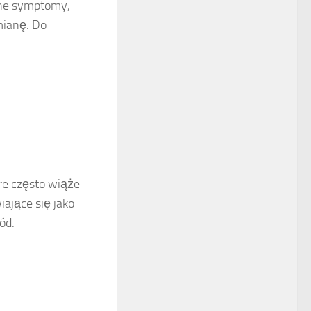
zne symptomy,
mianę. Do
re często wiąże
iające się jako
ód.