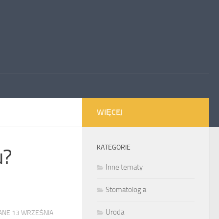
WIĘCEJ
KATEGORIE
u?
Inne tematy
Stomatologia
Uroda
WANE
13 WRZEŚNIA