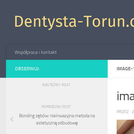
Skip to content
Współpraca i kontakt
OBSERWUJ:
IMAGE-
NASTĘPNY POST
im
POPRZEDNI POST
PRZEZ
·
2
Bonding zębów: nieinwazyjna metoda na
estetyczną odbudowę