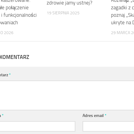
 kaszerowane:
Rozwiąż „
zdrowie jamy ustnej?
łe połączenie
zagadki z c
19 SIERPNIA 2025
 i funkcjonalności
poznaj „Sk
owaniach
ukryte na 
GO 2026
29 MARCA 2
 KOMENTARZ
tarz
*
a
*
Adres email
*