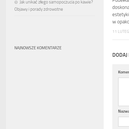
Pudełka
Jak unikać złego samopoczucia po kawie?
doskona
Objawy i porady zdrowotne
estetyki
w opak
11 LUTE
NAJNOWSZE KOMENTARZE
DODAJ
Komen
Nazw