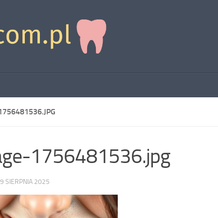
1756481536.JPG
age-1756481536.jpg
9 SIERPNIA 2025