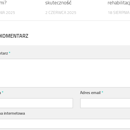
mi?
skuteczność
rehabilitac
NIA 2025
2 CZERWCA 2025
18 SIERPNIA
 KOMENTARZ
tarz
*
a
*
Adres email
*
na internetowa