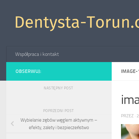
Skip to content
Współpraca i kontakt
OBSERWUJ:
IMAGE-
NASTĘPNY POST
im
POPRZEDNI POST
PRZEZ
·
2
Wybielanie zębów węglem aktywnym –
efekty, zalety i bezpieczeństwo