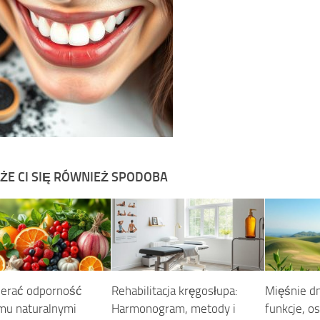
ŻE CI SIĘ RÓWNIEŻ SPODOBA
ierać odporność
Rehabilitacja kręgosłupa:
Mięśnie dn
mu naturalnymi
Harmonogram, metody i
funkcje, os