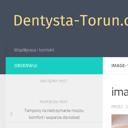
Skip to content
Współpraca i kontakt
OBSERWUJ:
IMAGE-
NASTĘPNY POST
im
POPRZEDNI POST
PRZEZ
·
2
Tampony na nietrzymanie moczu:
komfort i wsparcie dla kobiet