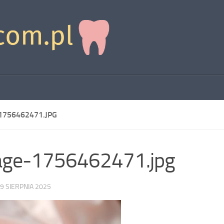
1756462471.JPG
age-1756462471.jpg
9 SIERPNIA 2025