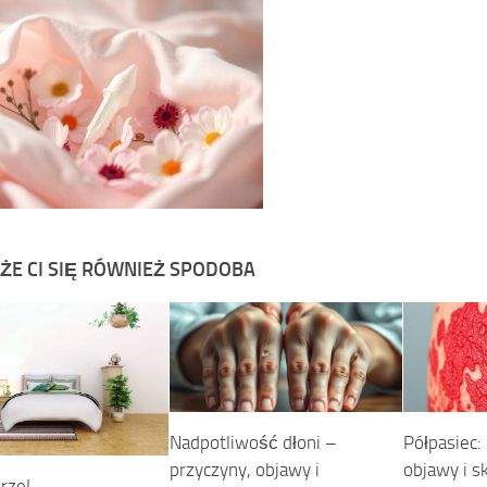
ŻE CI SIĘ RÓWNIEŻ SPODOBA
Nadpotliwość dłoni –
Półpasiec:
przyczyny, objawy i
objawy i s
rze!