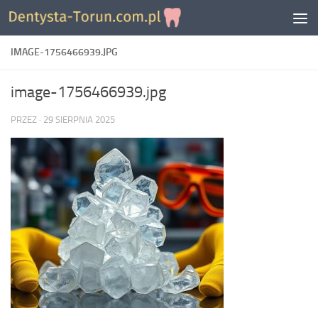
Skip to content
IMAGE-1756466939.JPG
image-1756466939.jpg
PRZEZ
·
29 SIERPNIA 2025