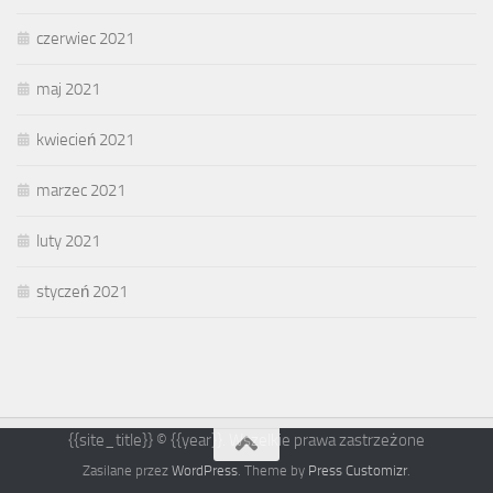
czerwiec 2021
maj 2021
kwiecień 2021
marzec 2021
luty 2021
styczeń 2021
{{site_title}} © {{year}}. Wszelkie prawa zastrzeżone
Zasilane przez
WordPress
. Theme by
Press Customizr
.