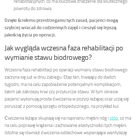
rehabilitacyjnych, co ma kluczowe znaczenie dla skutecznego
powrotu do zdrowia.
Dzięki ścisłemu przestrzeganiu tych zasad, pacjenci mogą
szybciej wracać do codziennych zajęć i cieszyć się lepszą
jakością życia po operacji.
Jak wygląda wczesna faza rehabilitacji po
wymianie stawu biodrowego?
Wczesna faza rehabilitacji po operacji wymiany stawu biodrowego
zaczyna się już w dniu zabiegu. Etap ten, trwający do dwóch
tygodni, ma na celu zapobieżenie potencjalnym komplikacjom,
takim jak zakrzepy krwi czy przykurcze stawu. W tym okresie
pacjenci wykonują proste ćwiczenia w pozycji leżącej oraz uczą się
poruszać z pomocą sprzętu ortopedycznego, na przykład kul.
Ćwiczenia leżące skupiają się na napinaniu mięśni nóg i
stóp
, co ma
na celu poprawę krążenia i zachowanie elastyczności tych mięśni.
Istotne są również ćwiczenia oddechowe wspierające wentylację