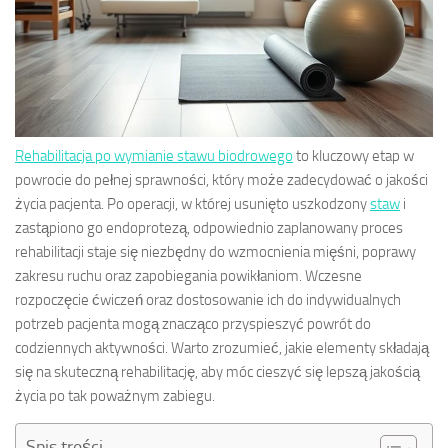
Rehabilitacja po wymianie stawu biodrowego
to kluczowy etap w
powrocie do pełnej sprawności, który może zadecydować o jakości
życia pacjenta. Po operacji, w której usunięto uszkodzony
staw
i
zastąpiono go endoprotezą, odpowiednio zaplanowany proces
rehabilitacji staje się niezbędny do wzmocnienia mięśni, poprawy
zakresu ruchu oraz zapobiegania powikłaniom. Wczesne
rozpoczęcie ćwiczeń oraz dostosowanie ich do indywidualnych
potrzeb pacjenta mogą znacząco przyspieszyć powrót do
codziennych aktywności. Warto zrozumieć, jakie elementy składają
się na skuteczną rehabilitację, aby móc cieszyć się lepszą jakością
życia po tak poważnym zabiegu.
Spis treści