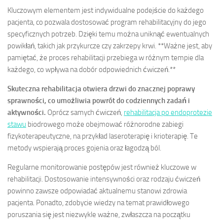
Kluczowym elementem jest indywidualne podejście do każdego
pacjenta, co pozwala dostosować program rehabilitacyjny do jego
specyficznych potrzeb. Dzięki temu można uniknąć ewentualnych
powikłań, takich jak przykurcze czy zakrzepy krwi. **Ważne jest, aby
pamiętać, że proces rehabilitacji przebiega w różnym tempie dla
każdego, co wpływa na dobór odpowiednich ćwiczeń.**
Skuteczna rehabilitacja otwiera drzwi do znacznej poprawy
sprawności, co umożliwia powrót do codziennych zadań i
aktywności.
Oprócz samych ćwiczeń,
rehabilitacja po endoprotezie
stawu
biodrowego może obejmować różnorodne zabiegi
fizykoterapeutyczne, na przykład laseroterapię i krioterapię. Te
metody wspierają proces gojenia oraz łagodzą ból.
Regularne monitorowanie postępów jest również kluczowe w
rehabilitacji. Dostosowanie intensywności oraz rodzaju ćwiczeń
powinno zawsze odpowiadać aktualnemu stanowi zdrowia
pacjenta. Ponadto, zdobycie wiedzy na temat prawidłowego
poruszania się jest niezwykle ważne, zwłaszcza na początku