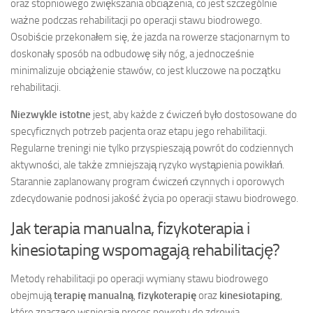
oraz stopniowego zwiększania obciążenia, co jest szczególnie
ważne podczas rehabilitacji po operacji stawu biodrowego.
Osobiście przekonałem się, że jazda na rowerze stacjonarnym to
doskonały sposób na odbudowę siły nóg, a jednocześnie
minimalizuje obciążenie stawów, co jest kluczowe na początku
rehabilitacji.
Niezwykle istotne
jest, aby każde z ćwiczeń było dostosowane do
specyficznych potrzeb pacjenta oraz etapu jego rehabilitacji.
Regularne treningi nie tylko przyspieszają powrót do codziennych
aktywności, ale także zmniejszają ryzyko wystąpienia powikłań.
Starannie zaplanowany program ćwiczeń czynnych i oporowych
zdecydowanie podnosi jakość życia po operacji stawu biodrowego.
Jak terapia manualna, fizykoterapia i
kinesiotaping wspomagają rehabilitację?
Metody rehabilitacji po operacji wymiany stawu biodrowego
obejmują
terapię manualną
,
fizykoterapię
oraz
kinesiotaping
,
które znacząco wspierają proces powrotu do zdrowia.