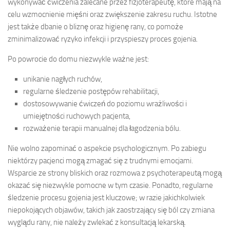
wykonywać ćwiczenia zalecane przez fizjoterapeutę, które mają na
celu wzmocnienie mięśni oraz zwiększenie zakresu ruchu. Istotne
jest także dbanie o bliznę oraz higienę rany, co pomoże
zminimalizować ryzyko infekcji i przyspieszy proces gojenia.
Po powrocie do domu niezwykle ważne jest:
unikanie nagłych ruchów,
regularne śledzenie postępów rehabilitacji,
dostosowywanie ćwiczeń do poziomu wrażliwości i
umiejętności ruchowych pacjenta,
rozważenie terapii manualnej dla łagodzenia bólu.
Nie wolno zapominać o aspekcie psychologicznym. Po zabiegu
niektórzy pacjenci mogą zmagać się z trudnymi emocjami.
Wsparcie ze strony bliskich oraz rozmowa z psychoterapeutą mogą
okazać się niezwykle pomocne w tym czasie. Ponadto, regularne
śledzenie procesu gojenia jest kluczowe; w razie jakichkolwiek
niepokojących objawów, takich jak zaostrzający się ból czy zmiana
wyglądu rany, nie należy zwlekać z konsultacją lekarską.