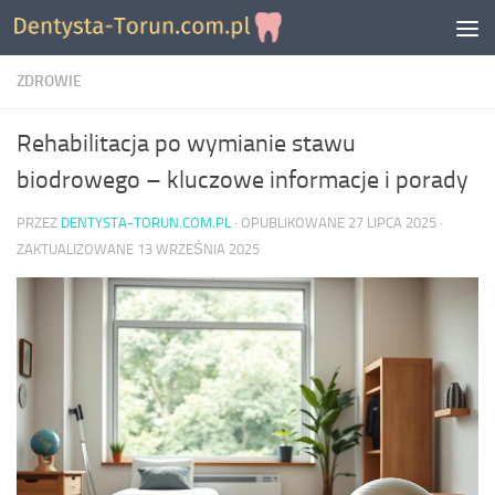
Skip to content
ZDROWIE
Rehabilitacja po wymianie stawu
biodrowego – kluczowe informacje i porady
PRZEZ
DENTYSTA-TORUN.COM.PL
· OPUBLIKOWANE
27 LIPCA 2025
·
ZAKTUALIZOWANE
13 WRZEŚNIA 2025