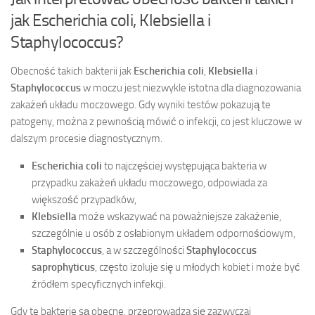
jak Escherichia coli, Klebsiella i
Staphylococcus?
Obecność takich bakterii jak
Escherichia coli
,
Klebsiella
i
Staphylococcus
w moczu jest niezwykle istotna dla diagnozowania
zakażeń układu moczowego. Gdy wyniki testów pokazują te
patogeny, można z pewnością mówić o infekcji, co jest kluczowe w
dalszym procesie diagnostycznym.
Escherichia coli
to najczęściej występująca bakteria w
przypadku zakażeń układu moczowego, odpowiada za
większość przypadków,
Klebsiella
może wskazywać na poważniejsze zakażenie,
szczególnie u osób z osłabionym układem odpornościowym,
Staphylococcus
, a w szczególności
Staphylococcus
saprophyticus
, często izoluje się u młodych kobiet i może być
źródłem specyficznych infekcji.
Gdy te bakterie są obecne, przeprowadza się zazwyczaj