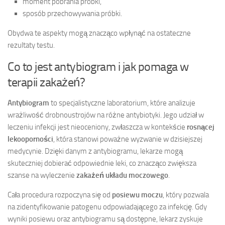
moment pobrania próbki,
sposób przechowywania próbki.
Obydwa te aspekty mogą znacząco wpłynąć na ostateczne
rezultaty testu.
Co to jest antybiogram i jak pomaga w
terapii zakażeń?
Antybiogram
to specjalistyczne laboratorium, które analizuje
wrażliwość drobnoustrojów na różne antybiotyki. Jego udział w
leczeniu infekcji jest nieoceniony, zwłaszcza w kontekście
rosnącej
lekooporności
, która stanowi poważne wyzwanie w dzisiejszej
medycynie. Dzięki danym z antybiogramu, lekarze mogą
skuteczniej dobierać odpowiednie leki, co znacząco zwiększa
szanse na wyleczenie
zakażeń układu moczowego
.
Cała procedura rozpoczyna się od
posiewu moczu
, który pozwala
na zidentyfikowanie patogenu odpowiadającego za infekcję. Gdy
wyniki posiewu oraz antybiogramu są dostępne, lekarz zyskuje