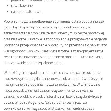
cewnikowanie,
nakłucie nadłonowe.
Pobranie moczu z
środkowego strumienia
jest najpopularniejszą
techniką. Dzięki niej można znacząco zredukować ryzyko
zanieczyszczenia próbki bakteriami obecnymi w cewce moczowej
oraz na skórze. Kluczowe jest odpowiednie przygotowanie pacjenta
i dokładne przeprowadzenie procedury, co przekłada się na większą
wiarygodność wyników. Niezwykle istotne jest, aby pacjent umył
ręce i okolice intymne przed pobraniem moczu — takie działania
zdecydowanie podnoszą jakość próbki.
W niektórych przypadkach stosuje się
cewnikowanie
pęcherza
moczowego, na przykład u niemowląt lub u pacjentów, którzy nie
mają możliwości oddania moczu samodzielnie. W tej metodzie
mocz pozyskiwany jest za pomocą cewnika, co pozwala na
uzyskanie próbki o wysokiej sterylności i łatwiejszą identyfikację
potencjalnych patogenów. Należy jednak pamiętać, że
cewnikowanie wymaga specjalistycznych umiejętności, aby