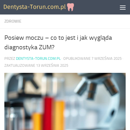
Skip to content
ZDROWIE
Posiew moczu – co to jest i jak wygląda
diagnostyka ZUM?
PRZEZ
DENTYSTA-TORUN.COM.PL
· OPUBLIKOWANE
7 WRZEŚNIA 2025
·
ZAKTUALIZOWANE
13 WRZEŚNIA 2025