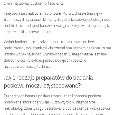
zminimalizować dyskomfort pacjenta.
Inną opcją jest
nakłucie nadłonowe
, które wykorzystuje się w
trudniejszych sytuacjach klinicznych, gdzie kluczowa jest sterylność
próbki. Ta metoda jest bardziej inwazyjna i z reguły stosowana, gdy
inne techniki są niewykonalne.
Wybór konkretnej metody pobrania moczu powinien być
podyktowany wskazaniami klinicznymi oraz stanem pacjenta, co ma
istotny wpływ na jakość wyników badań. Dlatego ważne jest, aby
dokładnie ocenić sytuację przed podjęciem decyzji o
najodpowiedniejszej technice.
Jakie rodzaje preparatów do badania
posiewu moczu są stosowane?
Preparaty do badania posiewu moczu to różnorodne podłoża
hodowlane, które odgrywają kluczową rolę w diagnostyce
mikrobiologicznej. Z reguły stosowane podłoża umożliwiają rozwój
zarówno bakterii tlenowych, jak i beztlenowych, co jest niezwykle