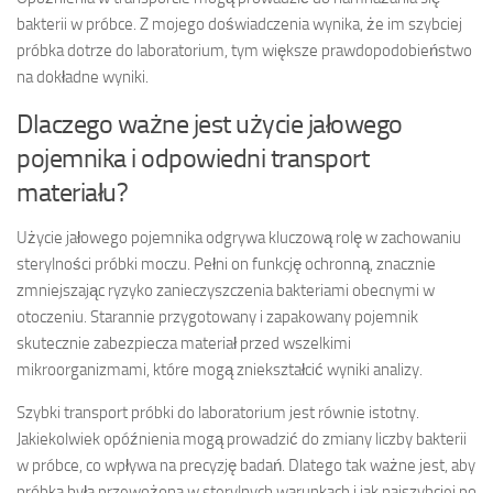
bakterii w próbce. Z mojego doświadczenia wynika, że im szybciej
próbka dotrze do laboratorium, tym większe prawdopodobieństwo
na dokładne wyniki.
Dlaczego ważne jest użycie jałowego
pojemnika i odpowiedni transport
materiału?
Użycie jałowego pojemnika odgrywa kluczową rolę w zachowaniu
sterylności próbki moczu. Pełni on funkcję ochronną, znacznie
zmniejszając ryzyko zanieczyszczenia bakteriami obecnymi w
otoczeniu. Starannie przygotowany i zapakowany pojemnik
skutecznie zabezpiecza materiał przed wszelkimi
mikroorganizmami, które mogą zniekształcić wyniki analizy.
Szybki transport próbki do laboratorium jest równie istotny.
Jakiekolwiek opóźnienia mogą prowadzić do zmiany liczby bakterii
w próbce, co wpływa na precyzję badań. Dlatego tak ważne jest, aby
próbka była przewożona w sterylnych warunkach i jak najszybciej po