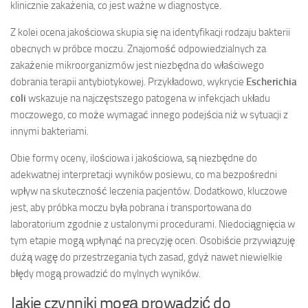
klinicznie zakażenia, co jest ważne w diagnostyce.
Z kolei ocena jakościowa skupia się na identyfikacji rodzaju bakterii
obecnych w próbce moczu. Znajomość odpowiedzialnych za
zakażenie mikroorganizmów jest niezbędna do właściwego
dobrania terapii antybiotykowej. Przykładowo, wykrycie
Escherichia
coli
wskazuje na najczęstszego patogena w infekcjach układu
moczowego, co może wymagać innego podejścia niż w sytuacji z
innymi bakteriami.
Obie formy oceny, ilościowa i jakościowa, są niezbędne do
adekwatnej interpretacji wyników posiewu, co ma bezpośredni
wpływ na skuteczność leczenia pacjentów. Dodatkowo, kluczowe
jest, aby próbka moczu była pobrana i transportowana do
laboratorium zgodnie z ustalonymi procedurami. Niedociągnięcia w
tym etapie mogą wpłynąć na precyzję ocen. Osobiście przywiązuję
dużą wagę do przestrzegania tych zasad, gdyż nawet niewielkie
błędy mogą prowadzić do mylnych wyników.
Jakie czynniki mogą prowadzić do