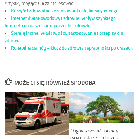
Artykuły mogące Cię zainteresować
Korzyści zdrowotne ze stosowania olejku rycynowego.
Internet światłowodowy i zdrowie: wpływ szybkiego
internetu na nasze samopoczucie i zdrowie
Siemię lniane: właściwości, zastosowanie i przepisy dla
zdrowia
Rehabilitacja nóg – klucz do zdrowia i sprawności po urazach
MOŻE CI SIĘ RÓWNIEŻ SPODOBA
Długowieczność: sekrety
życia najstarszych ludzi na