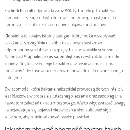
Escherichia coli
odpowiada za aż
90%
tych infekcji. Ta bakteria
przemieszcza się z odbytu do cewki moczowej, a następnie do
pęcherza, co skutkuje różnorodnymi objawami klinicznymi.
Klebsiella
to kolejny istotny patogen, który może wywoływać
zakażenia, szczególnie u osób z osłabionym systemem
odpornościowym lub tych cierpiących na przewlekłe schorzenia.
Natomiast
Staphylococcus saprophyticus
często atakuje młode
kobiety. Gdy lekarz odkryje te bakterie w posiewie moczu, ma
możliwość dostosowania leczenia odpowiednio do rozpoznanego
patogenu.
Świadomość, które bakterie najczęściej prowadzą do tych infekcji,
jest kluczowa w procesie skutecznego leczenia oraz zapobiegania
nawrotom zakażeń układu moczowego. Warto więc zwracać uwagę
na pojawiające się objawy i niezwłocznie skonsultować się z
lekarzem, aby zminimalizować ryzyko powikłań.
Jak interpretować obecność bakterii takich