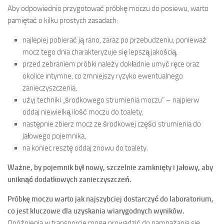
Aby odpowiednio przygotować próbkę moczu do posiewu, warto
pamiętać o kilku prostych zasadach:
najlepiej pobierać ją rano, zaraz po przebudzeniu, ponieważ
mocz tego dnia charakteryzuje się lepszą jakością,
przed zebraniem próbki należy dokładnie umyć ręce oraz
okolice intymne, co zmniejszy ryzyko ewentualnego
zanieczyszczenia,
użyj techniki „środkowego strumienia moczu” – najpierw
oddaj niewielką ilość moczu do toalety,
następnie zbierz mocz ze środkowej części strumienia do
jałowego pojemnika,
na koniec resztę oddaj znowu do toalety.
Ważne, by pojemnik był nowy, szczelnie zamknięty i jałowy, aby
uniknąć dodatkowych zanieczyszczeń.
Próbkę moczu warto jak najszybciej dostarczyć do laboratorium,
co jest kluczowe dla uzyskania wiarygodnych wyników.
Opóźnienia w transporcie mogą prowadzić do namnażania się