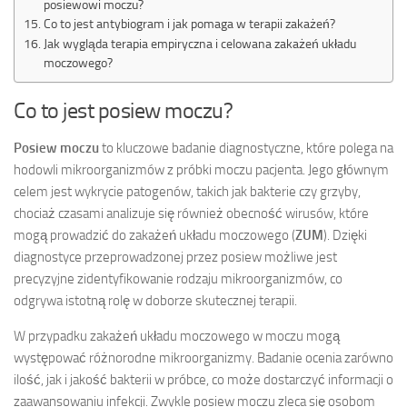
posiewowi moczu?
Co to jest antybiogram i jak pomaga w terapii zakażeń?
Jak wygląda terapia empiryczna i celowana zakażeń układu
moczowego?
Co to jest posiew moczu?
Posiew moczu
to kluczowe badanie diagnostyczne, które polega na
hodowli mikroorganizmów z próbki moczu pacjenta. Jego głównym
celem jest wykrycie patogenów, takich jak bakterie czy grzyby,
chociaż czasami analizuje się również obecność wirusów, które
mogą prowadzić do zakażeń układu moczowego (
ZUM
). Dzięki
diagnostyce przeprowadzonej przez posiew możliwe jest
precyzyjne zidentyfikowanie rodzaju mikroorganizmów, co
odgrywa istotną rolę w doborze skutecznej terapii.
W przypadku zakażeń układu moczowego w moczu mogą
występować różnorodne mikroorganizmy. Badanie ocenia zarówno
ilość, jak i jakość bakterii w próbce, co może dostarczyć informacji o
zaawansowaniu infekcji. Zwykle posiew moczu zleca się osobom