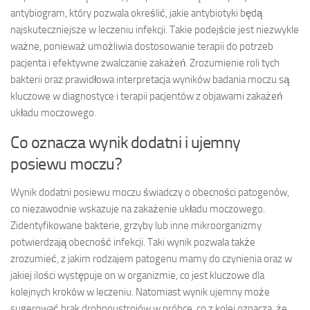
antybiogram, który pozwala określić, jakie antybiotyki będą
najskuteczniejsze w leczeniu infekcji. Takie podejście jest niezwykle
ważne, ponieważ umożliwia dostosowanie terapii do potrzeb
pacjenta i efektywne zwalczanie zakażeń. Zrozumienie roli tych
bakterii oraz prawidłowa interpretacja wyników badania moczu są
kluczowe w diagnostyce i terapii pacjentów z objawami zakażeń
układu moczowego.
Co oznacza wynik dodatni i ujemny
posiewu moczu?
Wynik dodatni posiewu moczu świadczy o obecności patogenów,
co niezawodnie wskazuje na zakażenie układu moczowego.
Zidentyfikowane bakterie, grzyby lub inne mikroorganizmy
potwierdzają obecność infekcji. Taki wynik pozwala także
zrozumieć, z jakim rodzajem patogenu mamy do czynienia oraz w
jakiej ilości występuje on w organizmie, co jest kluczowe dla
kolejnych kroków w leczeniu. Natomiast wynik ujemny może
sugerować brak drobnoustrojów w próbce, co z kolei oznacza, że