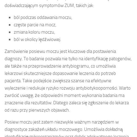
doświadczającym symptomów ZUM, takich jak:
ból podczas oddawania moczu,
częste parcie na mocz,
zmiana koloru moczu,
ból w okolicy lędźwiowej.
Zamówienie posiewu moczu jest kluczowe dla postawienia
diagnozy. To badanie pozwala nie tylko na identyfikację patogenów,
ale także na przeprowadzenie antybiogramu, co umożliwia
lekarzowi skuteczniejsze dopasowanie leczenia do potrzeb
pacjenta. Takie podejście zwiększa szanse na efektywne
wyleczenie i redukuje ryzyko rozwoju antybiotykooporności. Warto
zwrócić uwagę, że odpowiedni moment wykonania badania ma
znaczenie dla rezultatów. Dlatego zaleca się zgłoszenie do lekarza
od razu przy pierwszych objawach.
Posiew moczu jest zatem niezwykle ważnym narzędziem w
diagnostyce zakażeń układu moczowego. Umożliwia dokładną
identyfikację mikroorganizmów oraz dobór adekwatnego leczenia,