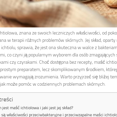
htiolowa, znana ze swoich leczniczych właściwości, od poko
na w terapii różnych problemów skórnych. Jej skład, oparty 
 ichtiolu, sprawia, że jest ona skuteczna w walce z bakteriam
mi, co czyni ją popularnym wyborem dla osób zmagających s
ami czy czyrakami. Choć dostępna bez recepty, maść ichtiol
 prostym preparatem, lecz skomplikowanym środkiem, którego
wanie wymagają zrozumienia. Warto przyjrzeć się bliżej te
 jak może pomóc w codziennych problemach skórnych.
treści
 jest maść ichtiolowa i jaki jest jej skład?
e są właściwości przeciwbakteryjne i przeciwzapalne maści ichtiol