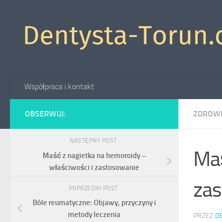
Skip to content
Współpraca i kontakt
OBSERWUJ:
ZDROW
NASTĘPNY POST
Maś
Maść z nagietka na hemoroidy –
właściwości i zastosowanie
zas
POPRZEDNI POST
Bóle reumatyczne: Objawy, przyczyny i
metody leczenia
PRZEZ
D