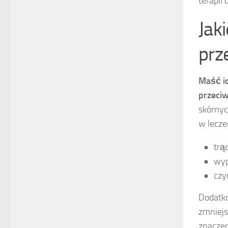
terapii
Jak
prz
Maść i
przeci
skórnyc
w lecze
trąd
wyp
czyr
Dodatko
zmniejs
znaczen