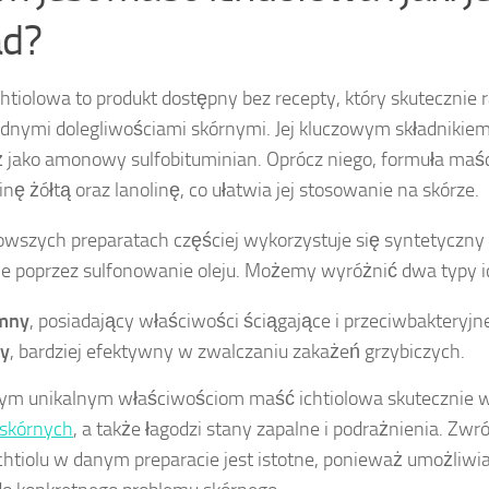
ad?
htiolowa to produkt dostępny bez recepty, który skutecznie r
dnymi dolegliwościami skórnymi. Jej kluczowym składnikiem j
 jako amonowy sulfobituminian. Oprócz niego, formuła maś
inę żółtą oraz lanolinę, co ułatwia jej stosowanie na skórze.
wszych preparatach częściej wykorzystuje się syntetyczny ic
e poprzez sulfonowanie oleju. Możemy wyróżnić dwa typy ic
mny
, posiadający właściwości ściągające i przeciwbakteryjn
ły
, bardziej efektywny w zwalczaniu zakażeń grzybiczych.
tym unikalnym właściwościom maść ichtiolowa skutecznie 
i skórnych
, a także łagodzi stany zapalne i podrażnienia. Zw
ichtiolu w danym preparacie jest istotne, ponieważ umożliw