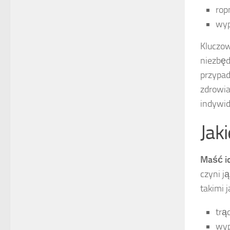
rop
wyp
Kluczow
niezbęd
przypad
zdrowia
indywid
Jaki
Maść i
czyni j
takimi j
trąd
wyp