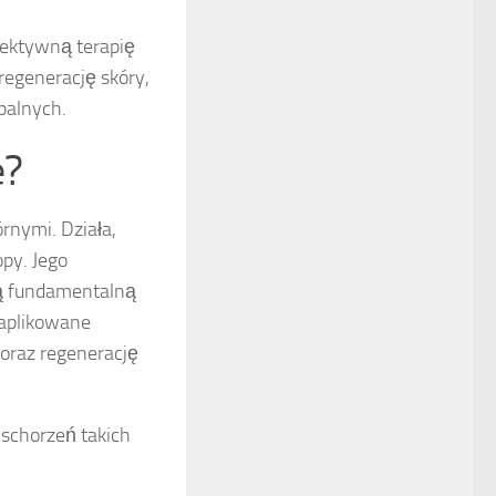
efektywną terapię
regenerację skóry,
palnych.
e?
rnymi. Działa,
opy. Jego
ją fundamentalną
 aplikowane
 oraz regenerację
 schorzeń takich