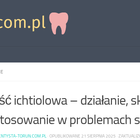
IE
ć ichtiolowa – działanie, sk
tosowanie w problemach 
ENTYSTA-TORUN.COM.PL
· OPUBLIKOWANE
21 SIERPNIA 2025
· ZAKTUALI