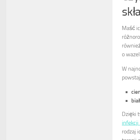
skł
Maść ic
różnoro
również
o wazel
W najno
powstaj
cie
bia
Dzięki 
infekcj
rodzaj 