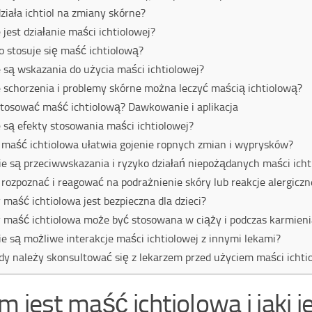
działa ichtiol na zmiany skórne?
e jest działanie maści ichtiolowej?
o stosuje się maść ichtiolową?
e są wskazania do użycia maści ichtiolowej?
e schorzenia i problemy skórne można leczyć maścią ichtiolową?
stosować maść ichtiolową? Dawkowanie i aplikacja
e są efekty stosowania maści ichtiolowej?
 maść ichtiolowa ułatwia gojenie ropnych zmian i wyprysków?
ie są przeciwwskazania i ryzyko działań niepożądanych maści icht
 rozpoznać i reagować na podrażnienie skóry lub reakcje alergiczn
 maść ichtiolowa jest bezpieczna dla dzieci?
 maść ichtiolowa może być stosowana w ciąży i podczas karmieni
ie są możliwe interakcje maści ichtiolowej z innymi lekami?
dy należy skonsultować się z lekarzem przed użyciem maści ichti
 jest maść ichtiolowa i jaki je