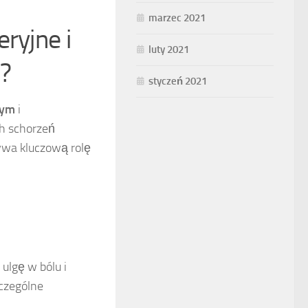
marzec 2021
ryjne i
luty 2021
j?
styczeń 2021
nym
i
ch schorzeń
ywa kluczową rolę
 ulgę w bólu i
zczególne