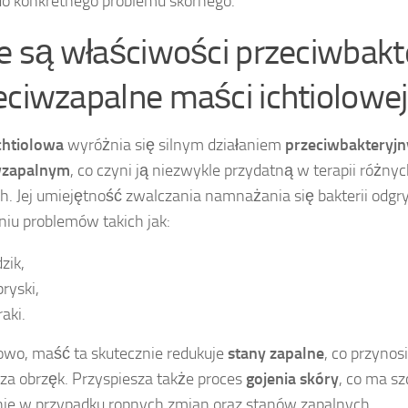
 do konkretnego problemu skórnego.
ie są właściwości przeciwbakte
eciwzapalne maści ichtiolowe
chtiolowa
wyróżnia się silnym działaniem
przeciwbakteryj
wzapalnym
, co czyni ją niezwykle przydatną w terapii różny
h. Jej umiejętność zwalczania namnażania się bakterii odgr
niu problemów takich jak:
zik,
ryski,
aki.
wo, maść ta skutecznie redukuje
stany zapalne
, co przynosi
za obrzęk. Przyspiesza także proces
gojenia skóry
, co ma s
ie w przypadku ropnych zmian oraz stanów zapalnych.