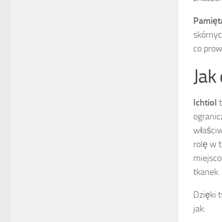
Pamięt
skórnyc
co prow
Jak
Ichtiol
t
ogranic
właściw
rolę w 
miejsco
tkanek.
Dzięki 
jak: