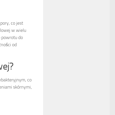
ory, co jest
olowej w wielu
o powrotu do
żności od
wej?
wbakteryjnym, co
eniami skórnymi,