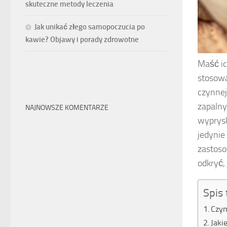
skuteczne metody leczenia
Jak unikać złego samopoczucia po
kawie? Objawy i porady zdrowotne
Maść ic
stosowa
czynnej
zapalny
NAJNOWSZE KOMENTARZE
wyprysk
jedynie
zastoso
odkryć,
Spis 
Czym
Jaki