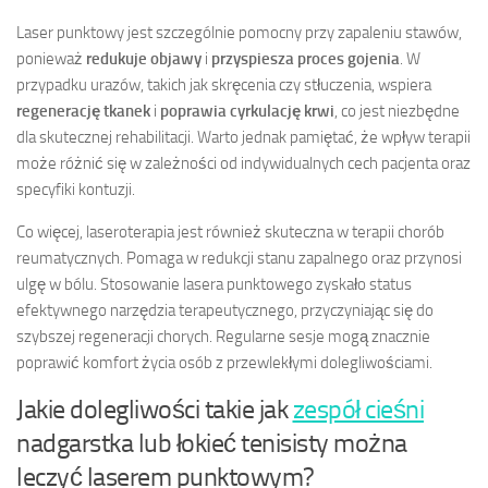
Laser punktowy jest szczególnie pomocny przy zapaleniu stawów,
ponieważ
redukuje objawy
i
przyspiesza proces gojenia
. W
przypadku urazów, takich jak skręcenia czy stłuczenia, wspiera
regenerację tkanek
i
poprawia cyrkulację krwi
, co jest niezbędne
dla skutecznej rehabilitacji. Warto jednak pamiętać, że wpływ terapii
może różnić się w zależności od indywidualnych cech pacjenta oraz
specyfiki kontuzji.
Co więcej, laseroterapia jest również skuteczna w terapii chorób
reumatycznych. Pomaga w redukcji stanu zapalnego oraz przynosi
ulgę w bólu. Stosowanie lasera punktowego zyskało status
efektywnego narzędzia terapeutycznego, przyczyniając się do
szybszej regeneracji chorych. Regularne sesje mogą znacznie
poprawić komfort życia osób z przewlekłymi dolegliwościami.
Jakie dolegliwości takie jak
zespół cieśni
nadgarstka lub łokieć tenisisty można
leczyć laserem punktowym?