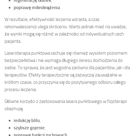
regenerację tkanek
,
poprawę mikrokrążenia
.
W rezultacie, efektywność leczenia wzrasta, a czas
rekonwalescencji ulega skróceniu. Warto jednak mieć na uwadze,
że wyniki mogą się różnić w zależności od indywidualnych cech
pacjenta.
Laseroterapia punktowa cechuje się również wysokim poziomem
bezpieczeństwa i nie wymaga długiego okresu dochodzenia do
siebie. To sprawia, że jest wygodna zarówno dla pacjentów, jak i dla
terapeutów. Efekty terapeutyczne są zazwyczaj zauważalne w
krótkim czasie, co przyczynia się do pozytywnego odbioru całego
procesu leczenia.
Główne korzyści z zastosowania lasera punktowego w fizjoterapii
obejmują:
redukcję bólu
,
szybsze gojenie
,
poprawę funkcji ruchowych
,