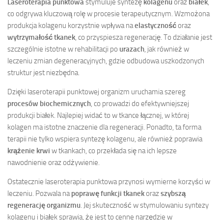
Laseroterapia punktowa
stymuluje syntezę
kolagenu
oraz
białek
,
co odgrywa kluczową rolę w procesie terapeutycznym. Wzmożona
produkcja kolagenu korzystnie wpływa na
elastyczność
oraz
wytrzymałość tkanek
, co przyspiesza regenerację. To działanie jest
szczególnie istotne w rehabilitacji po
urazach
, jak również w
leczeniu zmian degeneracyjnych, gdzie odbudowa uszkodzonych
struktur jest niezbędna.
Dzięki laseroterapii punktowej organizm uruchamia szereg
procesów biochemicznych
, co prowadzi do efektywniejszej
produkcji białek. Najlepiej widać to w tkance łącznej, w której
kolagen ma istotne znaczenie dla regeneracji. Ponadto, ta forma
terapii nie tylko wspiera syntezę kolagenu, ale również poprawia
krążenie krwi
w tkankach, co przekłada się na ich lepsze
nawodnienie oraz odżywienie.
Ostatecznie laseroterapia punktowa przynosi wymierne korzyści w
leczeniu. Pozwala na
poprawę funkcji tkanek
oraz
szybszą
regenerację organizmu
. Jej skuteczność w stymulowaniu syntezy
kolagenu i białek sprawia, że jest to cenne narzędzie w