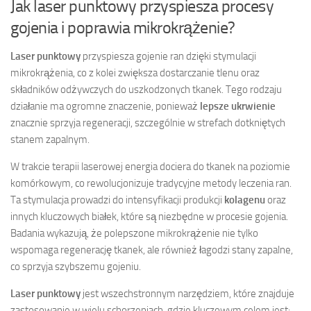
Jak laser punktowy przyspiesza procesy
gojenia i poprawia mikrokrążenie?
Laser punktowy
przyspiesza gojenie ran dzięki stymulacji
mikrokrążenia, co z kolei zwiększa dostarczanie tlenu oraz
składników odżywczych do uszkodzonych tkanek. Tego rodzaju
działanie ma ogromne znaczenie, ponieważ
lepsze ukrwienie
znacznie sprzyja regeneracji, szczególnie w strefach dotkniętych
stanem zapalnym.
W trakcie terapii laserowej energia dociera do tkanek na poziomie
komórkowym, co rewolucjonizuje tradycyjne metody leczenia ran.
Ta stymulacja prowadzi do intensyfikacji produkcji
kolagenu
oraz
innych kluczowych białek, które są niezbędne w procesie gojenia.
Badania wykazują, że polepszone mikrokrążenie nie tylko
wspomaga regenerację tkanek, ale również łagodzi stany zapalne,
co sprzyja szybszemu gojeniu.
Laser punktowy
jest wszechstronnym narzędziem, które znajduje
zastosowanie w wielu schorzeniach, gdzie kluczowym celem jest: