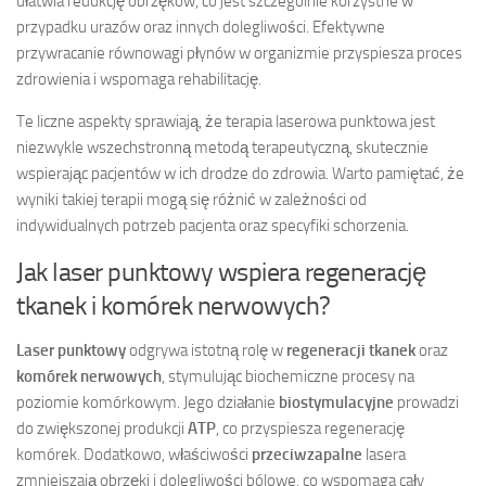
ułatwia redukcję obrzęków, co jest szczególnie korzystne w
przypadku urazów oraz innych dolegliwości. Efektywne
przywracanie równowagi płynów w organizmie przyspiesza proces
zdrowienia i wspomaga rehabilitację.
Te liczne aspekty sprawiają, że terapia laserowa punktowa jest
niezwykle wszechstronną metodą terapeutyczną, skutecznie
wspierając pacjentów w ich drodze do zdrowia. Warto pamiętać, że
wyniki takiej terapii mogą się różnić w zależności od
indywidualnych potrzeb pacjenta oraz specyfiki schorzenia.
Jak laser punktowy wspiera regenerację
tkanek i komórek nerwowych?
Laser punktowy
odgrywa istotną rolę w
regeneracji tkanek
oraz
komórek nerwowych
, stymulując biochemiczne procesy na
poziomie komórkowym. Jego działanie
biostymulacyjne
prowadzi
do zwiększonej produkcji
ATP
, co przyspiesza regenerację
komórek. Dodatkowo, właściwości
przeciwzapalne
lasera
zmniejszają obrzęki i dolegliwości bólowe, co wspomaga cały