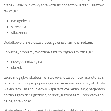
tkanek. Laser punktowy sprawdza się ponadto w leczeniu urazów,
takich jak:
naciągnięcia,
skręcenia,
stłuczenia.
Dodatkowo przyspiesza proces gojenia
blizn
i
owrzodzeń
.
Co więcej, problemy związane z mikrokrążeniem, takie jak:
niewydolność żylna,
obrzęki,
także mogą być skutecznie niwelowane za pomocą laseroterapii,
co przynosi korzyści poprawiając krążenie zarówno krwi, jak i limfy
w tkankach. Laser punktowy wspiera także rehabilitację pacjentów
po zabiegach chirurgicznych, co sprzyja szybszemu powrotowi do
pełnej sprawności.
Warto również zauważyć, że ta metoda znajduje zastosowanie w