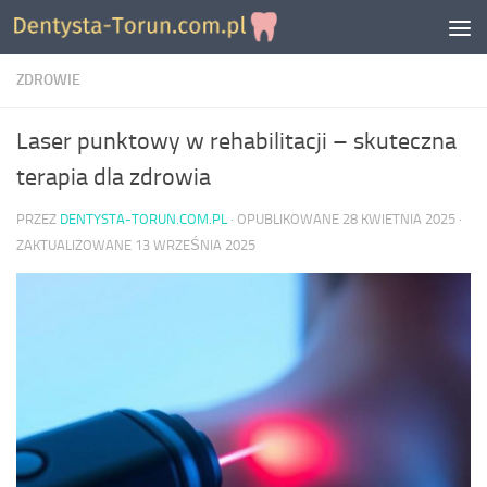
Skip to content
ZDROWIE
Laser punktowy w rehabilitacji – skuteczna
terapia dla zdrowia
PRZEZ
DENTYSTA-TORUN.COM.PL
· OPUBLIKOWANE
28 KWIETNIA 2025
·
ZAKTUALIZOWANE
13 WRZEŚNIA 2025