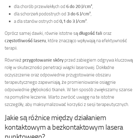
dla chorób przewlekłych od
6 do 20 J/cm²
,
dla schorzeń podostrych od
3 do 6 J/cm²
,
a dla stanów ostrych od
0,1 do 3 J/cm²
.
Oprócz samej dawki, równie istotne są
długość fali
oraz
częstotliwość laseru
, które znacząco wpływają na efektywność
terapii.
Również
przygotowanie skóry
przed zabiegiem odgrywa kluczową
rolę w skuteczności penetracji wiązki laserowej. Dokładne
oczyszczenie oraz odpowiednie przygotowanie obszaru
terapeutycznego zapewniają, że promieniowanie osiągnie
odpowiednie głębokości tkanek. W ten sposób zwiększamy szanse
na pomyślne leczenie. Warto zwrócić uwagę na te istotne
szczegóły, aby maksymalizować korzyści z sesji terapeutycznych.
Jakie są różnice między działaniem
kontaktowym a bezkontaktowym lasera
punktowego?