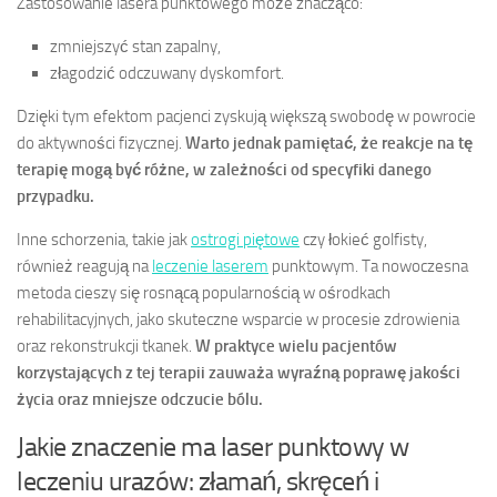
Zastosowanie lasera punktowego może znacząco:
zmniejszyć stan zapalny,
złagodzić odczuwany dyskomfort.
Dzięki tym efektom pacjenci zyskują większą swobodę w powrocie
do aktywności fizycznej.
Warto jednak pamiętać, że reakcje na tę
terapię mogą być różne, w zależności od specyfiki danego
przypadku.
Inne schorzenia, takie jak
ostrogi piętowe
czy łokieć golfisty,
również reagują na
leczenie laserem
punktowym. Ta nowoczesna
metoda cieszy się rosnącą popularnością w ośrodkach
rehabilitacyjnych, jako skuteczne wsparcie w procesie zdrowienia
oraz rekonstrukcji tkanek.
W praktyce wielu pacjentów
korzystających z tej terapii zauważa wyraźną poprawę jakości
życia oraz mniejsze odczucie bólu.
Jakie znaczenie ma laser punktowy w
leczeniu urazów: złamań, skręceń i