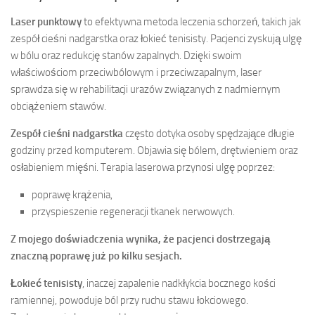
Laser punktowy
to efektywna metoda leczenia schorzeń, takich jak
zespół cieśni nadgarstka oraz łokieć tenisisty. Pacjenci zyskują ulgę
w bólu oraz redukcję stanów zapalnych. Dzięki swoim
właściwościom przeciwbólowym i przeciwzapalnym, laser
sprawdza się w rehabilitacji urazów związanych z nadmiernym
obciążeniem stawów.
Zespół cieśni nadgarstka
często dotyka osoby spędzające długie
godziny przed komputerem. Objawia się bólem, drętwieniem oraz
osłabieniem mięśni. Terapia laserowa przynosi ulgę poprzez:
poprawę krążenia,
przyspieszenie regeneracji tkanek nerwowych.
Z mojego doświadczenia wynika, że pacjenci dostrzegają
znaczną poprawę już po kilku sesjach.
Łokieć tenisisty
, inaczej zapalenie nadkłykcia bocznego kości
ramiennej, powoduje ból przy ruchu stawu łokciowego.