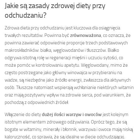
Jakie są zasady zdrowej diety przy
odchudzaniu?
Zdrowa dieta przy odchudzaniu jest kluczowa dla osiągnięcia
trwałych rezultatów. Powinna być
zrównoważona
, co oznacza, że
powinna zawierać odpowiednie proporcje trzech podstawowych
makroskładników: białka, węglowodanów i tłuszczów. Białko
odgrywa istotną rolę w regeneracji mięśni i uczuciu sytości, co
może pomóc w kontrolowaniu apetytu. Węglowodany, mimo że
często postrzegane jako główny winowajca w przybieraniu na
wadze, są niezbędne jako źródło energii, zwłaszcza dla aktywnych
osób. Tłuszcze natomiast wspierają wchłanianie niektórych witamin
oraz mają pozytywny wpływ na zdrowie serca, pod warunkiem, że
pochodzą z odpowiednich źródeł.
Włączenie do diety
dużej ilości warzyw i owoców
jest kolejnym
istotnym elementem zdrowego odżywiania. Oprócz tego, że są
bogate w witaminy, minerały i błonnik, warzywa i owoce mają niską
kaloryczność, co sprawia, że są idealne w diecie odchudzającej.