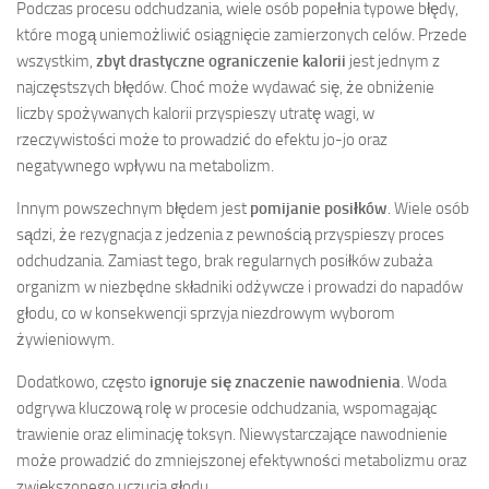
Podczas procesu odchudzania, wiele osób popełnia typowe błędy,
które mogą uniemożliwić osiągnięcie zamierzonych celów. Przede
wszystkim,
zbyt drastyczne ograniczenie kalorii
jest jednym z
najczęstszych błędów. Choć może wydawać się, że obniżenie
liczby spożywanych kalorii przyspieszy utratę wagi, w
rzeczywistości może to prowadzić do efektu jo-jo oraz
negatywnego wpływu na metabolizm.
Innym powszechnym błędem jest
pomijanie posiłków
. Wiele osób
sądzi, że rezygnacja z jedzenia z pewnością przyspieszy proces
odchudzania. Zamiast tego, brak regularnych posiłków zubaża
organizm w niezbędne składniki odżywcze i prowadzi do napadów
głodu, co w konsekwencji sprzyja niezdrowym wyborom
żywieniowym.
Dodatkowo, często
ignoruje się znaczenie nawodnienia
. Woda
odgrywa kluczową rolę w procesie odchudzania, wspomagając
trawienie oraz eliminację toksyn. Niewystarczające nawodnienie
może prowadzić do zmniejszonej efektywności metabolizmu oraz
zwiększonego uczucia głodu.