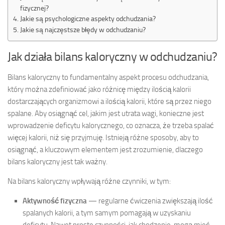
fizycznej?
Jakie są psychologiczne aspekty odchudzania?
Jakie są najczęstsze błędy w odchudzaniu?
Jak działa bilans kaloryczny w odchudzaniu?
Bilans kaloryczny to fundamentalny aspekt procesu odchudzania,
który można zdefiniować jako różnicę między ilością kalorii
dostarczających organizmowi a ilością kalorii, które są przez niego
spalane. Aby osiągnąć cel, jakim jest utrata wagi, konieczne jest
wprowadzenie deficytu kalorycznego, co oznacza, że trzeba spalać
więcej kalorii, niż się przyjmuję. Istnieją różne sposoby, aby to
osiągnąć, a kluczowym elementem jest zrozumienie, dlaczego
bilans kaloryczny jest tak ważny.
Na bilans kaloryczny wpływają różne czynniki, w tym:
Aktywność fizyczna
— regularne ćwiczenia zwiększają ilość
spalanych kalorii, a tym samym pomagają w uzyskaniu
deficytu. Nawet proste czynności, jak chodzenie, mogą mieć