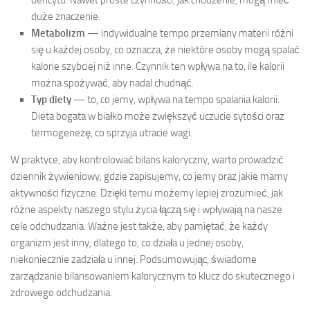
duże znaczenie.
Metabolizm
— indywidualne tempo przemiany materii różni
się u każdej osoby, co oznacza, że niektóre osoby mogą spalać
kalorie szybciej niż inne. Czynnik ten wpływa na to, ile kalorii
można spożywać, aby nadal chudnąć.
Typ diety
— to, co jemy, wpływa na tempo spalania kalorii.
Dieta bogata w białko może zwiększyć uczucie sytości oraz
termogenezę, co sprzyja utracie wagi.
W praktyce, aby kontrolować bilans kaloryczny, warto prowadzić
dziennik żywieniowy, gdzie zapisujemy, co jemy oraz jakie mamy
aktywności fizyczne. Dzięki temu możemy lepiej zrozumieć, jak
różne aspekty naszego stylu życia łączą się i wpływają na nasze
cele odchudzania. Ważne jest także, aby pamiętać, że każdy
organizm jest inny, dlatego to, co działa u jednej osoby,
niekoniecznie zadziała u innej. Podsumowując, świadome
zarządzanie bilansowaniem kalorycznym to klucz do skutecznego i
zdrowego odchudzania.