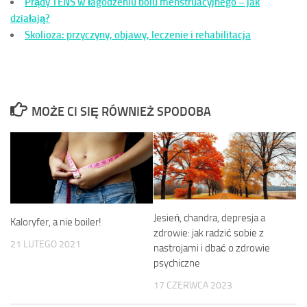
Prądy TENS w łagodzeniu bólu menstruacyjnego – jak
działają?
Skolioza: przyczyny, objawy, leczenie i rehabilitacja
MOŻE CI SIĘ RÓWNIEŻ SPODOBA
Jesień, chandra, depresja a
Kaloryfer, a nie boiler!
zdrowie: jak radzić sobie z
21 LUTEGO 2021
nastrojami i dbać o zdrowie
psychiczne
17 CZERWCA 2023