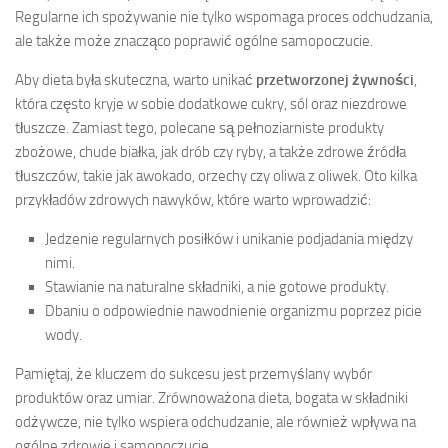
Regularne ich spożywanie nie tylko wspomaga proces odchudzania,
ale także może znacząco poprawić ogólne samopoczucie.
Aby dieta była skuteczna, warto unikać
przetworzonej żywności
,
która często kryje w sobie dodatkowe cukry, sól oraz niezdrowe
tłuszcze. Zamiast tego, polecane są pełnoziarniste produkty
zbożowe, chude białka, jak drób czy ryby, a także zdrowe źródła
tłuszczów, takie jak awokado, orzechy czy oliwa z oliwek. Oto kilka
przykładów zdrowych nawyków, które warto wprowadzić:
Jedzenie regularnych posiłków i unikanie podjadania między
nimi.
Stawianie na naturalne składniki, a nie gotowe produkty.
Dbaniu o odpowiednie nawodnienie organizmu poprzez picie
wody.
Pamiętaj, że kluczem do sukcesu jest przemyślany wybór
produktów oraz umiar. Zrównoważona dieta, bogata w składniki
odżywcze, nie tylko wspiera odchudzanie, ale również wpływa na
ogólne zdrowie i samopoczucie.