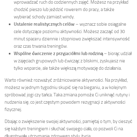
wprowadzać ruch do codziennych zajęć. Możesz na przykład
chodzić pieszo lub jeździć rowerem do pracy, a także
wybierać schody zamiast windy.
Ustalenie realistycznych celów
– wyznacz sobie osiągalne
cele dotyczące poziomu aktywności. Możesz zacząć od 30
minut spaceru dziennie i stopniowo zwiększać intensywność
oraz czas trwania treningów.
Wspólne ćwiczenie z przyjaciółmi lub rodziną
– biorąc udział
w zajęciach grupowych lub ćwicząc z bliskimi, zyskujesz nie
tylko wsparcie, ale także większą motywację do działania.
Warto również rozważyć zróżnicowanie aktywności. Na przykład,
możesz w jednym tygodniu skupić się na bieganiu, a w kolejnym
spróbować jogi czy tańca. Taka zmiana pomoże Ci uniknąć rutyny i
nudzenia się, co jest częstym powodem rezygnacji z aktywności
fizycznej.
Dbając o zwiększenie swojej aktywności, pamiętaj o tym, by cieszyć
się każdym treningiem i słuchać swojego ciała, co pozwoli Ci na
długotrwałe utrzymanie zdrowego stylu życia.