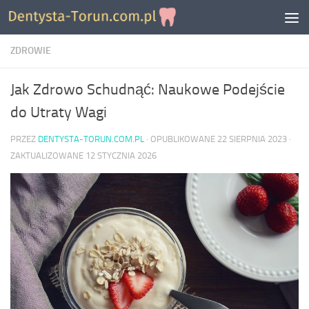
Skip to content
ZDROWIE
Jak Zdrowo Schudnąć: Naukowe Podejście
do Utraty Wagi
PRZEZ
DENTYSTA-TORUN.COM.PL
· OPUBLIKOWANE
22 SIERPNIA 2023
·
ZAKTUALIZOWANE
12 STYCZNIA 2026