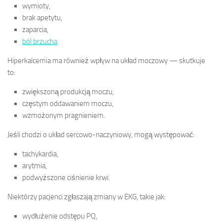
wymioty,
brak apetytu,
zaparcia,
ból brzucha
.
Hiperkalcemia ma również wpływ na układ moczowy — skutkuje
to:
zwiększoną produkcją moczu,
częstym oddawaniem moczu,
wzmożonym pragnieniem.
Jeśli chodzi o układ sercowo-naczyniowy, mogą występować:
tachykardia,
arytmia,
podwyższone ciśnienie krwi.
Niektórzy pacjenci zgłaszają zmiany w EKG, takie jak:
wydłużenie odstępu PQ,