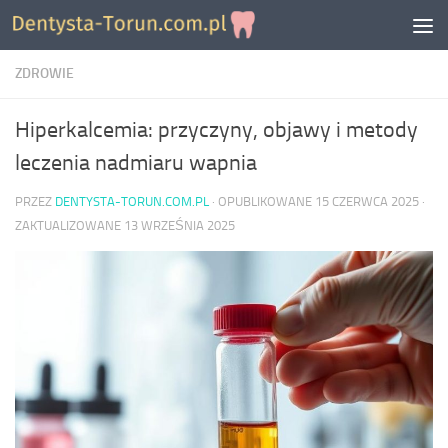
Skip to content
ZDROWIE
Hiperkalcemia: przyczyny, objawy i metody
leczenia nadmiaru wapnia
PRZEZ
DENTYSTA-TORUN.COM.PL
· OPUBLIKOWANE
15 CZERWCA 2025
·
ZAKTUALIZOWANE
13 WRZEŚNIA 2025