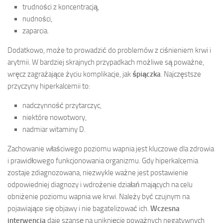
trudności z koncentracją,
nudności,
zaparcia.
Dodatkowo, może to prowadzić do problemów z ciśnieniem krwi i
arytmii. W bardziej skrajnych przypadkach możliwe są poważne,
wręcz zagrażające życiu komplikacje, jak
śpiączka
. Najczęstsze
przyczyny hiperkalcemii to:
nadczynność przytarczyc,
niektóre nowotwory,
nadmiar witaminy D.
Zachowanie właściwego poziomu wapnia jest kluczowe dla zdrowia
i prawidłowego funkcjonowania organizmu. Gdy hiperkalcemia
zostaje zdiagnozowana, niezwykle ważne jest postawienie
odpowiedniej diagnozy i wdrożenie działań mających na celu
obniżenie poziomu wapnia we krwi. Należy być czujnym na
pojawiające się objawy i nie bagatelizować ich.
Wczesna
interwencja
daje szansę na uniknięcie poważnych negatywnych