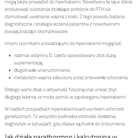
mogą także prowadzić do hiperkalcemii. Nowotwory te są w stanie
produkować substancje działające podobnie do PTH lub
stymulować uwalnianie wapnia z kości. Z tego powodu badania
diagnostyczne i strategia leczenia pacjentów z nowotworami
bywają znacząco skomplikowane.
Innymi czynnikami prowadzącymi do hiperkalcemii mogą być:
nadmiar witaminy D, często spowodowany zbyt dużą
suplementacją,
długotrwałe unieruchomienie,
metabolizm wapnia zaburzony przez przewlekłe schorzenia.
Dlatego warto dbać o aktywność fizyczną oraz unikać zbyt
długiego leżenia, co może pomóc w zapobieganiu hiperkalcemii.
W rzadkich przypadkach hiperkalcemia jest wynikiem schorzeń
genetycznych. To wszystko podkreśla istotność dokładnej
diagnostyki w sytuacjach, gdy objawy są trudne do zrozumienia.
Jak działa parathormon i kalcytonina w