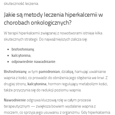
skuteczność leczenia.
Jakie są metody leczenia hiperkalcemii w
chorobach onkologicznych?
W terapii hiperkalcemii związanej z nowotworami istnieje kilka
skutecznych strategii. Do najważniejszych zalicza się:
bisfosfoniany
,
kalcytonina
,
odpowiednie nawadnianie
.
Bisfosfoniany
, w tym
pamidronian
, działają, hamując uwalnianie
wapnia z kości, co prowadzi do obniżenia jego stężenia we krwi. Z
drugiej strony,
kalcytonina
, hormon regulujący metabolizm kości,
także przyczynia się do redukcji poziomu wapnia.
Nawodnienie
odgrywa kluczową rolę w całym procesie
terapeutycznym — zwiększa bowiem wydalanie wapnia z
moczem, co sprzyja jego usuwaniu z organizmu. Gdy hiperkalcemia