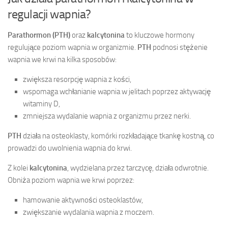
regulacji wapnia?
Parathormon (PTH)
oraz
kalcytonina
to kluczowe hormony
regulujące poziom wapnia w organizmie.
PTH
podnosi stężenie
wapnia we krwi na kilka sposobów:
zwiększa resorpcję wapnia z kości,
wspomaga wchłanianie wapnia w jelitach poprzez aktywację
witaminy D,
zmniejsza wydalanie wapnia z organizmu przez nerki.
PTH
działa na osteoklasty, komórki rozkładające tkankę kostną, co
prowadzi do uwolnienia wapnia do krwi.
Z kolei
kalcytonina
, wydzielana przez tarczycę, działa odwrotnie.
Obniża poziom wapnia we krwi poprzez:
hamowanie aktywności osteoklastów,
zwiększanie wydalania wapnia z moczem.