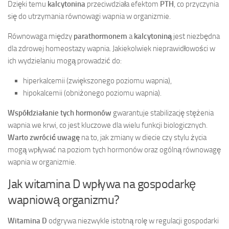
Dzięki temu
kalcytonina
przeciwdziała efektom
PTH
, co przyczynia
się do utrzymania równowagi wapnia w organizmie.
Równowaga między
parathormonem
a
kalcytoniną
jest niezbędna
dla zdrowej homeostazy wapnia. Jakiekolwiek nieprawidłowości w
ich wydzielaniu mogą prowadzić do:
hiperkalcemii (zwiększonego poziomu wapnia),
hipokalcemii (obniżonego poziomu wapnia).
Współdziałanie tych hormonów
gwarantuje stabilizację stężenia
wapnia we krwi, co jest kluczowe dla wielu funkcji biologicznych.
Warto zwrócić uwagę
na to, jak zmiany w diecie czy stylu życia
mogą wpływać na poziom tych hormonów oraz ogólną równowagę
wapnia w organizmie.
Jak witamina D wpływa na gospodarkę
wapniową organizmu?
Witamina D
odgrywa niezwykle istotną rolę w regulacji gospodarki