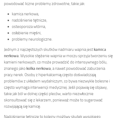
powodować liczne problemy zdrowotne, takie jak:
kamica nerkowa,
nadciśnienie tętnicze,
osteoporoza wtórna,
osłabienie mięśni,
problemy neurologiczne.
Jednym z najczęstszych skutków nadmiaru wapnia jest
kamica
nerkowa
. Wysokie stężenie wapnia w moczu sprzyja tworzeniu się
kamieni nerkowych, co może prowadzić do intensywnego bólu,
znanego jako
kolka nerkowa
, a nawet powodować zaburzenia
pracy nerek. Osoby z hiperkalcemią często doświadczają
problemów z układem wydalniczym, co bywa niezwykle bolesne i
często wymaga interwencji medycznej. Jeśli pojawią się objawy,
takie jak ból w dolnej części pleców, warto niezwłocznie
skonsultować się z lekarzem, ponieważ może to sugerować
rozwijającą się kamicę.
Nadciśnienie tętnicze to kolejny możliwy skutek wysokiego