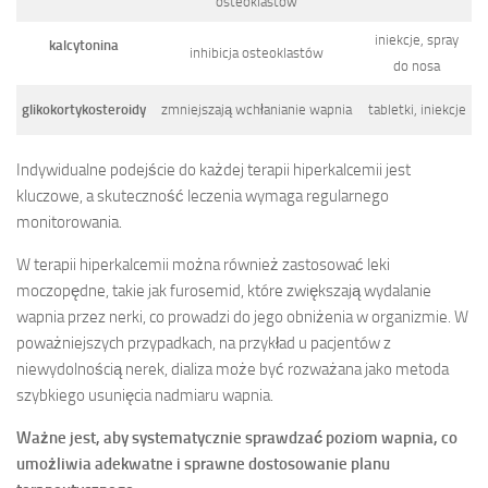
osteoklastów
iniekcje, spray
kalcytonina
inhibicja osteoklastów
do nosa
glikokortykosteroidy
zmniejszają wchłanianie wapnia
tabletki, iniekcje
Indywidualne podejście do każdej terapii hiperkalcemii jest
kluczowe, a skuteczność leczenia wymaga regularnego
monitorowania.
W terapii hiperkalcemii można również zastosować leki
moczopędne, takie jak furosemid, które zwiększają wydalanie
wapnia przez nerki, co prowadzi do jego obniżenia w organizmie. W
poważniejszych przypadkach, na przykład u pacjentów z
niewydolnością nerek, dializa może być rozważana jako metoda
szybkiego usunięcia nadmiaru wapnia.
Ważne jest, aby systematycznie sprawdzać poziom wapnia, co
umożliwia adekwatne i sprawne dostosowanie planu