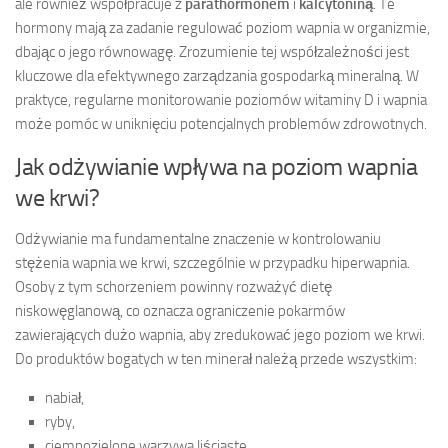
ale również współpracuje z
parathormonem
i
kalcytoniną
. Te
hormony mają za zadanie regulować poziom wapnia w organizmie,
dbając o jego równowagę. Zrozumienie tej współzależności jest
kluczowe dla efektywnego zarządzania gospodarką mineralną. W
praktyce, regularne monitorowanie poziomów witaminy D i wapnia
może pomóc w uniknięciu potencjalnych problemów zdrowotnych.
Jak odżywianie wpływa na poziom wapnia
we krwi?
Odżywianie ma fundamentalne znaczenie w kontrolowaniu
stężenia wapnia we krwi, szczególnie w przypadku hiperwapnia.
Osoby z tym schorzeniem powinny rozważyć dietę
niskowęglanową, co oznacza ograniczenie pokarmów
zawierających dużo wapnia, aby zredukować jego poziom we krwi.
Do produktów bogatych w ten minerał należą przede wszystkim:
nabiał,
ryby,
ciemnozielone warzywa liściaste,