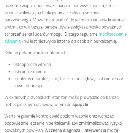
poziomu wapnia, ponieważ znacznie podwyższone stężenia
wapnia wpływają na funkcjonowanie układu sercowo-
naczyniowego. Może to prowadzić do wzrostu ciśnienia krwi oraz
arytmii, co w dłuższej perspektywie zwiększa ryzyko poważnych
schorzeń serca i udarów mózgu. Dlatego regularne
monitorowanie
ciśnienia
krwi jest niezwykle istotne dla osób z hiperkalcemią.
Kolejne potencjalne komplikacje to:
osteoporoza wtórna,
osłabienie mięśni,
problemy neurologiczne, takie jak bóle głowy, osłabienie czy
nawet depresja.
W skrajnych przypadkach, stan ten może prowadzić do bardzo
niebezpiecznych objawów, w tym do
śpiączki
.
Warto regularnie kontrolować poziom wapnia oraz wdrażać
odpowiednie leczenie hiperkalcemii, aby zminimalizować ryzyko
poważnych powikłań.
Wczesna diagnoza i interwencja
mogą