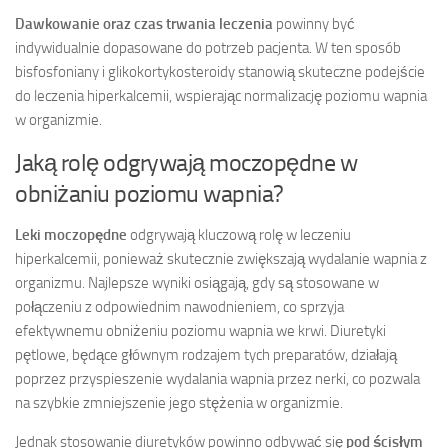
Dawkowanie oraz czas trwania leczenia
powinny być
indywidualnie dopasowane do potrzeb pacjenta. W ten sposób
bisfosfoniany i glikokortykosteroidy stanowią skuteczne podejście
do leczenia hiperkalcemii, wspierając normalizację poziomu wapnia
w organizmie.
Jaką rolę odgrywają moczopędne w
obniżaniu poziomu wapnia?
Leki moczopędne
odgrywają kluczową rolę w leczeniu
hiperkalcemii, ponieważ skutecznie zwiększają wydalanie wapnia z
organizmu. Najlepsze wyniki osiągają, gdy są stosowane w
połączeniu z odpowiednim nawodnieniem, co sprzyja
efektywnemu obniżeniu poziomu wapnia we krwi. Diuretyki
pętlowe, będące głównym rodzajem tych preparatów, działają
poprzez przyspieszenie wydalania wapnia przez nerki, co pozwala
na szybkie zmniejszenie jego stężenia w organizmie.
Jednak stosowanie diuretyków powinno odbywać się
pod ścisłym