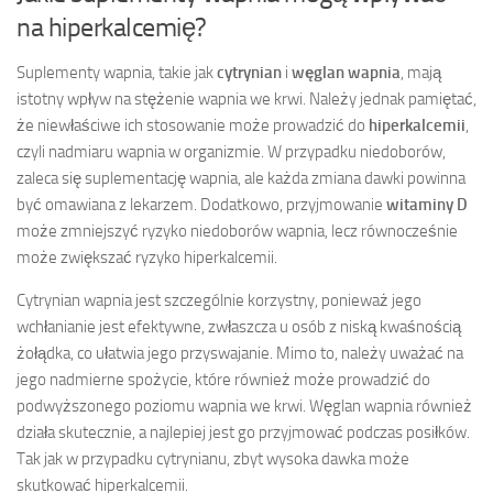
na hiperkalcemię?
Suplementy wapnia, takie jak
cytrynian
i
węglan wapnia
, mają
istotny wpływ na stężenie wapnia we krwi. Należy jednak pamiętać,
że niewłaściwe ich stosowanie może prowadzić do
hiperkalcemii
,
czyli nadmiaru wapnia w organizmie. W przypadku niedoborów,
zaleca się suplementację wapnia, ale każda zmiana dawki powinna
być omawiana z lekarzem. Dodatkowo, przyjmowanie
witaminy D
może zmniejszyć ryzyko niedoborów wapnia, lecz równocześnie
może zwiększać ryzyko hiperkalcemii.
Cytrynian wapnia jest szczególnie korzystny, ponieważ jego
wchłanianie jest efektywne, zwłaszcza u osób z niską kwaśnością
żołądka, co ułatwia jego przyswajanie. Mimo to, należy uważać na
jego nadmierne spożycie, które również może prowadzić do
podwyższonego poziomu wapnia we krwi. Węglan wapnia również
działa skutecznie, a najlepiej jest go przyjmować podczas posiłków.
Tak jak w przypadku cytrynianu, zbyt wysoka dawka może
skutkować hiperkalcemii.