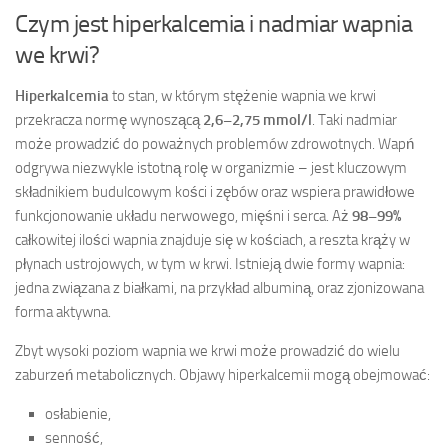
Czym jest hiperkalcemia i nadmiar wapnia
we krwi?
Hiperkalcemia
to stan, w którym stężenie wapnia we krwi
przekracza normę wynoszącą
2,6–2,75 mmol/l
. Taki nadmiar
może prowadzić do poważnych problemów zdrowotnych. Wapń
odgrywa niezwykle istotną rolę w organizmie – jest kluczowym
składnikiem budulcowym kości i zębów oraz wspiera prawidłowe
funkcjonowanie układu nerwowego, mięśni i serca. Aż
98–99%
całkowitej ilości wapnia znajduje się w kościach, a reszta krąży w
płynach ustrojowych, w tym w krwi. Istnieją dwie formy wapnia:
jedna związana z białkami, na przykład albuminą, oraz zjonizowana
forma aktywna.
Zbyt wysoki poziom wapnia we krwi może prowadzić do wielu
zaburzeń metabolicznych. Objawy hiperkalcemii mogą obejmować:
osłabienie,
senność,