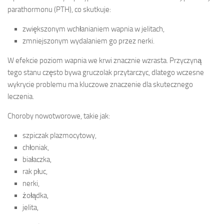
parathormonu (PTH), co skutkuje:
zwiększonym wchłanianiem wapnia w jelitach,
zmniejszonym wydalaniem go przez nerki.
W efekcie poziom wapnia we krwi znacznie wzrasta. Przyczyną
tego stanu często bywa gruczolak przytarczyc, dlatego wczesne
wykrycie problemu ma kluczowe znaczenie dla skutecznego
leczenia.
Choroby nowotworowe, takie jak:
szpiczak plazmocytowy,
chłoniak,
białaczka,
rak płuc,
nerki,
żołądka,
jelita,