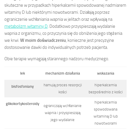
skuteczne w przypadkach hiperkalcemii spowodowanej nadmiarem
witaminy D lub niektórymi nowotworami. Działają poprzez
ograniczenie wchłaniania wapnia w jelitach oraz wpływają na
metabolizm witaminy D
. Dodatkowo przyspieszają wydalanie
wapnia z organizmu, co przyczynia się do obniżenia jego stężenia
we krwi.
W moim doświadczeniu
, konieczne jest precyzyjne
dostosowanie dawki do indywidualnych potrzeb pacjenta.
Obie terapie wymagają starannego nadzoru medycznego.
lek
mechanizm działania
wskazania
hamują proces resorpcji
hiperkalcemia
bisfosfoniany
kości
bezpośrednio z kości
hiperkalcemia
glikokortykosteroidy
ograniczają wchłanianie
spowodowana
wapnia i przyspieszają
witaminą D lub
jego wydalanie
nowotworami