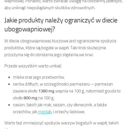
wapniowej. Ponadto, warto zwracać uwagę na codzienny jadłospis,
aby uniknąć niepożądanych skutków zdrowotnych.
Jakie produkty należy ograniczyć w diecie
ubogowapniowej?
W diecie ubogowapniowej kluczowe jest ograniczenie spożycia
produktów, które są bogate w wapń. Taki krok skutecznie
przyczynia się do obniżenia jego stężenia we krwi.
Przede wszystkim warto unikać:
mleka oraz jego przetworów,
serów żółtych, w szczególności parmezanu – parmezan
zawiera około
1380 mg
wapnia na 100 g, natomiast gouda to
około
800 mg
na 100 g,
nasion, takich jak mak, sezam, czy słonecznik, a także
orzechów, jak
migdały
i orzechy laskowe.
Warto też zmniejszyć spożycie warzyw bogatych w wapń, takich