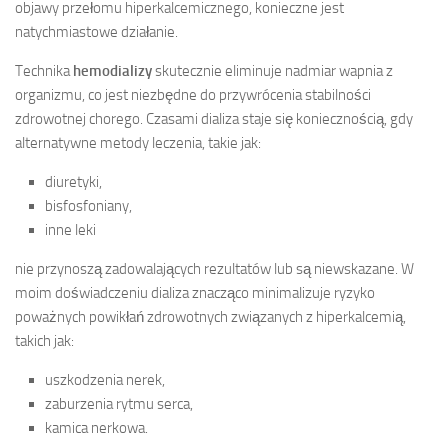
objawy przełomu hiperkalcemicznego, konieczne jest
natychmiastowe działanie.
Technika
hemodializy
skutecznie eliminuje nadmiar wapnia z
organizmu, co jest niezbędne do przywrócenia stabilności
zdrowotnej chorego. Czasami dializa staje się koniecznością, gdy
alternatywne metody leczenia, takie jak:
diuretyki,
bisfosfoniany,
inne leki
nie przynoszą zadowalających rezultatów lub są niewskazane. W
moim doświadczeniu dializa znacząco minimalizuje ryzyko
poważnych powikłań zdrowotnych związanych z hiperkalcemią,
takich jak:
uszkodzenia nerek,
zaburzenia rytmu serca,
kamica nerkowa.