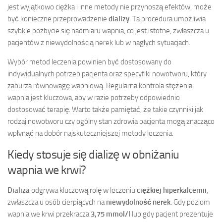
jest wyjątkowo ciężka i inne metody nie przynoszą efektów, może
być konieczne przeprowadzenie
dializy
. Ta procedura umożliwia
szybkie pozbycie się nadmiaru wapnia, co jest istotne, zwłaszcza u
pacjentów z niewydolnością nerek lub w nagłych sytuacjach.
Wybór metod leczenia powinien być dostosowany do
indywidualnych potrzeb pacjenta oraz specyfiki nowotworu, który
zaburza równowagę wapniową. Regularna kontrola stężenia
wapnia jest kluczowa, aby w razie potrzeby odpowiednio
dostosować terapię. Warto także pamiętać, że takie czynniki jak
rodzaj nowotworu czy ogólny stan zdrowia pacjenta mogą znacząco
wpłynąć na dobór najskuteczniejszej metody leczenia.
Kiedy stosuje się dializę w obniżaniu
wapnia we krwi?
Dializa
odgrywa kluczową rolę w leczeniu
ciężkiej hiperkalcemii
,
zwłaszcza u osób cierpiących na
niewydolność nerek
. Gdy poziom
wapnia we krwi przekracza
3,75 mmol/l
lub gdy pacjent prezentuje