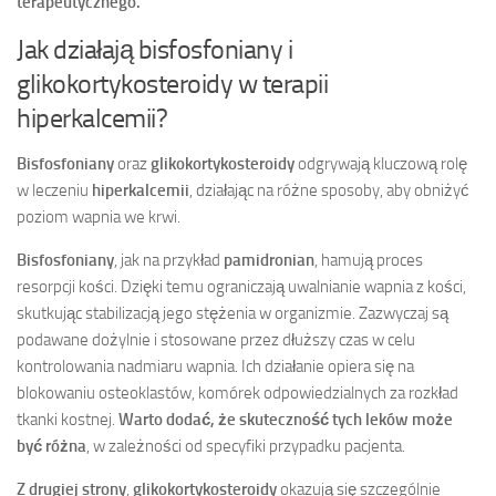
terapeutycznego.
Jak działają bisfosfoniany i
glikokortykosteroidy w terapii
hiperkalcemii?
Bisfosfoniany
oraz
glikokortykosteroidy
odgrywają kluczową rolę
w leczeniu
hiperkalcemii
, działając na różne sposoby, aby obniżyć
poziom wapnia we krwi.
Bisfosfoniany
, jak na przykład
pamidronian
, hamują proces
resorpcji kości. Dzięki temu ograniczają uwalnianie wapnia z kości,
skutkując stabilizacją jego stężenia w organizmie. Zazwyczaj są
podawane dożylnie i stosowane przez dłuższy czas w celu
kontrolowania nadmiaru wapnia. Ich działanie opiera się na
blokowaniu osteoklastów, komórek odpowiedzialnych za rozkład
tkanki kostnej.
Warto dodać, że skuteczność tych leków może
być różna
, w zależności od specyfiki przypadku pacjenta.
Z drugiej strony
,
glikokortykosteroidy
okazują się szczególnie