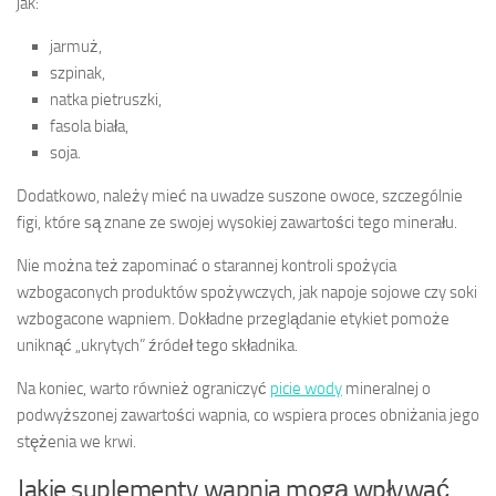
jak:
jarmuż,
szpinak,
natka pietruszki,
fasola biała,
soja.
Dodatkowo, należy mieć na uwadze suszone owoce, szczególnie
figi, które są znane ze swojej wysokiej zawartości tego minerału.
Nie można też zapominać o starannej kontroli spożycia
wzbogaconych produktów spożywczych, jak napoje sojowe czy soki
wzbogacone wapniem. Dokładne przeglądanie etykiet pomoże
uniknąć „ukrytych” źródeł tego składnika.
Na koniec, warto również ograniczyć
picie wody
mineralnej o
podwyższonej zawartości wapnia, co wspiera proces obniżania jego
stężenia we krwi.
Jakie suplementy wapnia mogą wpływać