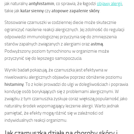
jak naturalny
antyhistamin
, co sprawia, że łagodzi
objawy alergii
,
takie jak
katar sienny
czy
atopowe zapalenie skóry
.
Stosowanie czarnuszki w codziennej diecie może skutecznie
ograniczyć nasilenie reakcji alergicznych. Jej zdolność do regulacji
odpowiedzi immunologicznej przyczynia się do zmniejszenia
stanów zapalnych związanych z alergiami oraz
astmą
.
Podwyższony poziom tymochinonu w organizmie może
przyczynić się do lepszego samopoczucia.
Wyniki badań pokazują, że czarnuszka jest efektywna w
niwelowaniu alergicznych objawów poprzez obniżenie poziomu
histaminy
. To z kolei prowadzi do ulgi w dolegliwościach i poprawia
kondycję osób borykających się z problemami alergicznymi. W
związku z tym czarnuszka zyskuje coraz większą popularność jako
naturalny środek wspomagający leczenie alergii. Warto jednak
pamiętać, że efekty mogą różnić się w zależności od
indywidualnych reakcji organizmu.
Jak czarnuszka działa na choroby skóry i