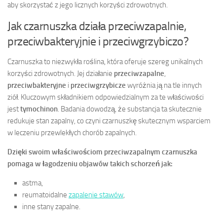
aby skorzystać z jego licznych korzyści zdrowotnych.
Jak czarnuszka działa przeciwzapalnie,
przeciwbakteryjnie i przeciwgrzybiczo?
Czarnuszka to niezwykła roślina, która oferuje szereg unikalnych
korzyści zdrowotnych. Jej działanie
przeciwzapalne
,
przeciwbakteryjne
i
przeciwgrzybicze
wyróżnia ją na tle innych
ziół. Kluczowym składnikiem odpowiedzialnym za te właściwości
jest
tymochinon
. Badania dowodzą, że substancja ta skutecznie
redukuje stan zapalny, co czyni czarnuszkę skutecznym wsparciem
w leczeniu przewlekłych chorób zapalnych.
Dzięki swoim właściwościom przeciwzapalnym czarnuszka
pomaga w łagodzeniu objawów takich schorzeń jak:
astma,
reumatoidalne
zapalenie stawów
,
inne stany zapalne.