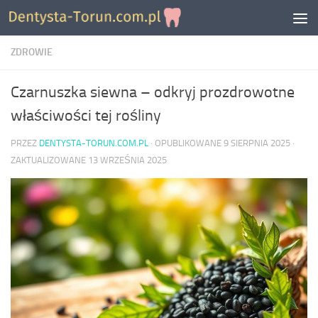
Skip to content
ZDROWIE
Czarnuszka siewna – odkryj prozdrowotne
właściwości tej rośliny
PRZEZ
DENTYSTA-TORUN.COM.PL
· OPUBLIKOWANE
9 SIERPNIA 2025
·
ZAKTUALIZOWANE
13 WRZEŚNIA 2025