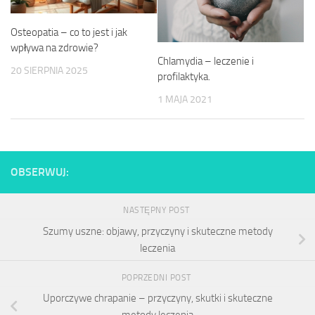
Osteopatia – co to jest i jak
wpływa na zdrowie?
Chlamydia – leczenie i
20 SIERPNIA 2025
profilaktyka.
1 MAJA 2021
OBSERWUJ:
NASTĘPNY POST
Szumy uszne: objawy, przyczyny i skuteczne metody
leczenia
POPRZEDNI POST
Uporczywe chrapanie – przyczyny, skutki i skuteczne