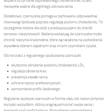
wspiera utrzymanie odpowiedniego ciśnienia krwi, co jest
niezwykle ważne dla ogólnego zdrowia serca.
Dodatkowo, czarnuszka pomaga w zachowaniu odpowiedniej
równowagi lipidowej poprzez regulację poziomu cholesterolu. To
szczególnie istotne dla osób z predyspozycjami do chorób
sercowo-naczyniowych. Badania wskazują, że czarnuszka może
chronić naczynia krwionośne, które są narażone na uszkodzenia
wywołane stanami zapalnymi oraz innymi czynnikami ryzyka.
Oto korzyści z regularnego spożywania czarnuszki:
skuteczne obniżenie poziomu cholesterolu LDL,
regulacja ciśnienia krwi,
prewencja zawału serca,
ochrona naczyn preferencyjnych,
wzmocnienie profilu lipidowego.
Regularne spożycie czarnuszki w formie oleju lub nasion przynosi
korzyści wszystkim, którzy pragną wzmocnić swoje serce i
poprawić swój profil lipidowy. Rozważenie wprowadzenia