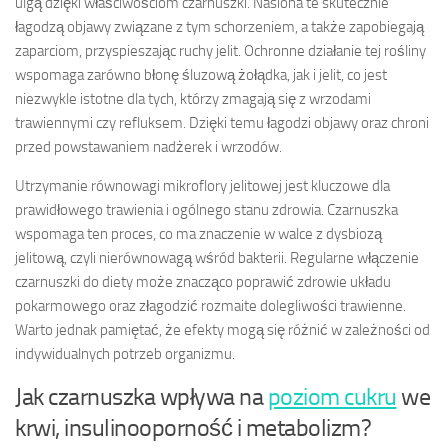
ulgą dzięki właściwościom czarnuszki. Nasiona te skutecznie
łagodzą objawy związane z tym schorzeniem, a także zapobiegają
zaparciom, przyspieszając ruchy jelit. Ochronne działanie tej rośliny
wspomaga zarówno błonę śluzową żołądka, jak i jelit, co jest
niezwykle istotne dla tych, którzy zmagają się z wrzodami
trawiennymi czy refluksem. Dzięki temu łagodzi objawy oraz chroni
przed powstawaniem nadżerek i wrzodów.
Utrzymanie równowagi mikroflory jelitowej jest kluczowe dla
prawidłowego trawienia i ogólnego stanu zdrowia. Czarnuszka
wspomaga ten proces, co ma znaczenie w walce z dysbiozą
jelitową, czyli nierównowagą wśród bakterii. Regularne włączenie
czarnuszki do diety może znacząco poprawić zdrowie układu
pokarmowego oraz złagodzić rozmaite dolegliwości trawienne.
Warto jednak pamiętać, że efekty mogą się różnić w zależności od
indywidualnych potrzeb organizmu.
Jak czarnuszka wpływa na
poziom cukru
we
krwi, insulinooporność i metabolizm?