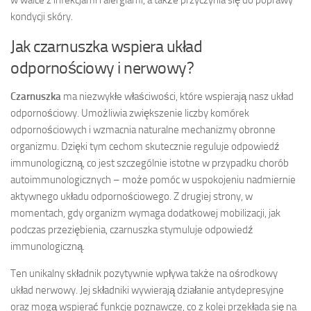
w walce z infekcjami i alergiami, a także przyczynia się do poprawy
kondycji skóry.
Jak czarnuszka wspiera układ
odpornościowy i nerwowy?
Czarnuszka
ma niezwykłe właściwości, które wspierają nasz układ
odpornościowy. Umożliwia zwiększenie liczby komórek
odpornościowych i wzmacnia naturalne mechanizmy obronne
organizmu. Dzięki tym cechom skutecznie reguluje odpowiedź
immunologiczną, co jest szczególnie istotne w przypadku chorób
autoimmunologicznych – może pomóc w uspokojeniu nadmiernie
aktywnego układu odpornościowego. Z drugiej strony, w
momentach, gdy organizm wymaga dodatkowej mobilizacji, jak
podczas przeziębienia, czarnuszka stymuluje odpowiedź
immunologiczną.
Ten unikalny składnik pozytywnie wpływa także na ośrodkowy
układ nerwowy. Jej składniki wywierają działanie antydepresyjne
oraz mogą wspierać funkcje poznawcze, co z kolei przekłada się na