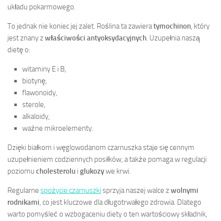
układu pokarmowego.
To jednak nie koniec jej zalet. Roślina ta zawiera
tymochinon
, który
jest znany z
właściwości antyoksydacyjnych
. Uzupełnia naszą
dietę o:
witaminy E i B,
biotynę,
flawonoidy,
sterole,
alkaloidy,
ważne mikroelementy.
Dzięki białkom i węglowodanom czarnuszka staje się cennym
uzupełnieniem codziennych posiłków, a także pomaga w regulacji
poziomu
cholesterolu
i
glukozy
we krwi.
Regularne
spożycie czarnuszki
sprzyja naszej walce z
wolnymi
rodnikami
, co jest kluczowe dla długotrwałego zdrowia. Dlatego
warto pomyśleć o wzbogaceniu diety o ten wartościowy składnik,