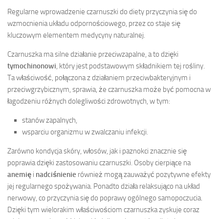
Regularne wprowadzenie czarnuszki do diety przyczynia się do
wzmocnienia układu odpornościowego, przez co staje się
kluczowym elementem medycyny naturalnej.
Czarnuszka ma silne działanie przeciwzapalne, a to dzięki
tymochinonowi
, który jest podstawowym składnikiem tej rośliny.
Ta właściwość, połączona z działaniem przeciwbakteryjnym i
przeciwgrzybicznym, sprawia, że czarnuszka może być pomocna w
łagodzeniu różnych dolegliwości zdrowotnych, w tym:
stanów zapalnych,
wsparciu organizmu w zwalczaniu infekcji.
Zarówno kondycja skóry, włosów, jak i paznokci znacznie się
poprawia dzięki zastosowaniu czarnuszki. Osoby cierpiące na
anemię
i
nadciśnienie
również mogą zauważyć pozytywne efekty
jej regularnego spożywania. Ponadto działa relaksująco na układ
nerwowy, co przyczynia się do poprawy ogólnego samopoczucia.
Dzięki tym wielorakim właściwościom czarnuszka zyskuje coraz