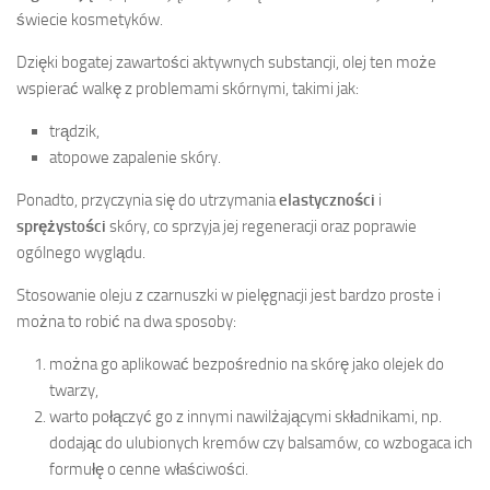
świecie kosmetyków.
Dzięki bogatej zawartości aktywnych substancji, olej ten może
wspierać walkę z problemami skórnymi, takimi jak:
trądzik,
atopowe zapalenie skóry.
Ponadto, przyczynia się do utrzymania
elastyczności
i
sprężystości
skóry, co sprzyja jej regeneracji oraz poprawie
ogólnego wyglądu.
Stosowanie oleju z czarnuszki w pielęgnacji jest bardzo proste i
można to robić na dwa sposoby:
można go aplikować bezpośrednio na skórę jako olejek do
twarzy,
warto połączyć go z innymi nawilżającymi składnikami, np.
dodając do ulubionych kremów czy balsamów, co wzbogaca ich
formułę o cenne właściwości.