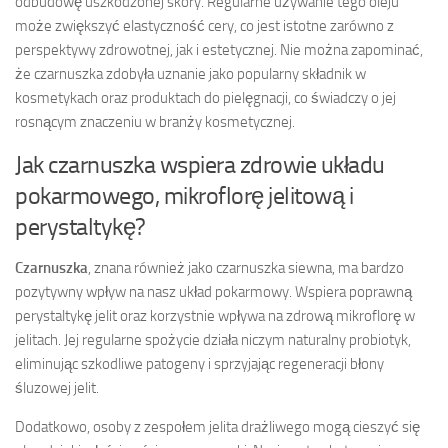
odbudowę uszkodzonej skóry. Regularne używanie tego oleju
może zwiększyć elastyczność cery, co jest istotne zarówno z
perspektywy zdrowotnej, jak i estetycznej. Nie można zapominać,
że czarnuszka zdobyła uznanie jako popularny składnik w
kosmetykach oraz produktach do pielęgnacji, co świadczy o jej
rosnącym znaczeniu w branży kosmetycznej.
Jak czarnuszka wspiera zdrowie układu
pokarmowego, mikroflorę jelitową i
perystaltykę?
Czarnuszka
, znana również jako czarnuszka siewna, ma bardzo
pozytywny wpływ na nasz układ pokarmowy. Wspiera poprawną
perystaltykę jelit oraz korzystnie wpływa na zdrową mikroflorę w
jelitach. Jej regularne spożycie działa niczym naturalny probiotyk,
eliminując szkodliwe patogeny i sprzyjając regeneracji błony
śluzowej jelit.
Dodatkowo, osoby z zespołem jelita drażliwego mogą cieszyć się