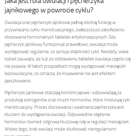
Jaka jest rola owulacji i pęcherzyka
jajnikowego w powrocie cyklu?
Owulacja oraz pęcherzyki jajnikowe pełnią istotną funkcję w
przywracaniu cyklu menstruacyjnego, zwłaszcza po zakończeniu
stosowania hormonalnych tabletek antykoncepcyjnych. Gdy
pęcherzyk jajnikowy funkcjonuje prawidłowo, owulacja może
występować regularnie, co sprzyja stabilności cykli. Niestety, wiele
kobiet zauważa, że tuż po odstawieniu tabletek owulacja często się
nie pojawia. W takich przypadkach mogą występować miesiączki
bezowulacyjne, co oznacza, że krwawienie nie jest efektem
jajeczkowania.
Pęcherzyki jajnikowe otaczają komórki jajowe i odpowiadają za
produkcję estrogenów oraz innych hormonów, które modulują cykl
menstruacyjny. Proces dojrzewania i uwalniania pęcherzyka jest
kluczem do wystąpienia owulacji. Odpowiednie stężenie
hormonów również odgrywa kluczową rolę w regulacji miesiączek.
Wobec tego, brak owulacji może skutkować nieregularnymi