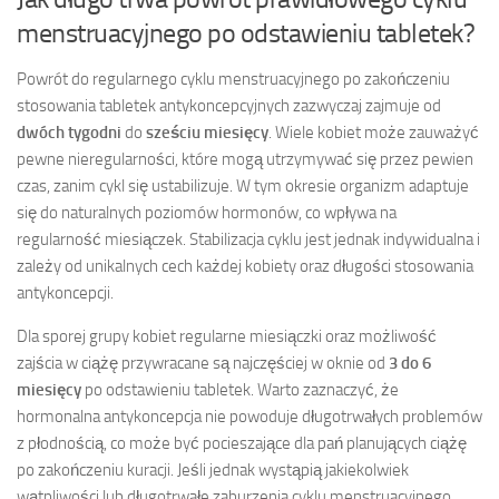
menstruacyjnego po odstawieniu tabletek?
Powrót do regularnego cyklu menstruacyjnego po zakończeniu
stosowania tabletek antykoncepcyjnych zazwyczaj zajmuje od
dwóch tygodni
do
sześciu miesięcy
. Wiele kobiet może zauważyć
pewne nieregularności, które mogą utrzymywać się przez pewien
czas, zanim cykl się ustabilizuje. W tym okresie organizm adaptuje
się do naturalnych poziomów hormonów, co wpływa na
regularność miesiączek. Stabilizacja cyklu jest jednak indywidualna i
zależy od unikalnych cech każdej kobiety oraz długości stosowania
antykoncepcji.
Dla sporej grupy kobiet regularne miesiączki oraz możliwość
zajścia w ciążę przywracane są najczęściej w oknie od
3 do 6
miesięcy
po odstawieniu tabletek. Warto zaznaczyć, że
hormonalna antykoncepcja nie powoduje długotrwałych problemów
z płodnością, co może być pocieszające dla pań planujących ciążę
po zakończeniu kuracji. Jeśli jednak wystąpią jakiekolwiek
wątpliwości lub długotrwałe zaburzenia cyklu menstruacyjnego,