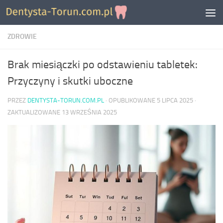
Skip to content
ZDROWIE
Brak miesiączki po odstawieniu tabletek:
Przyczyny i skutki uboczne
PRZEZ
DENTYSTA-TORUN.COM.PL
· OPUBLIKOWANE
5 LIPCA 2025
·
ZAKTUALIZOWANE
13 WRZEŚNIA 2025