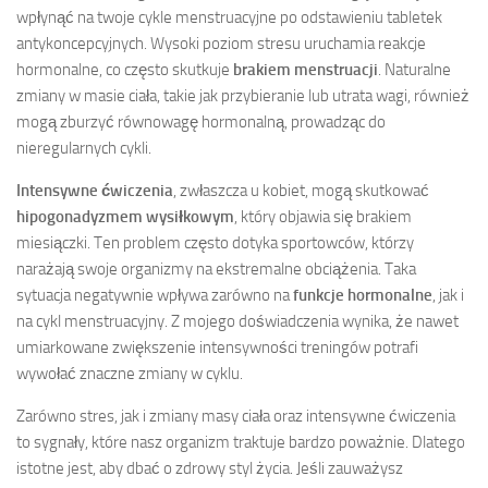
wpłynąć na twoje cykle menstruacyjne po odstawieniu tabletek
antykoncepcyjnych. Wysoki poziom stresu uruchamia reakcje
hormonalne, co często skutkuje
brakiem menstruacji
. Naturalne
zmiany w masie ciała, takie jak przybieranie lub utrata wagi, również
mogą zburzyć równowagę hormonalną, prowadząc do
nieregularnych cykli.
Intensywne ćwiczenia
, zwłaszcza u kobiet, mogą skutkować
hipogonadyzmem wysiłkowym
, który objawia się brakiem
miesiączki. Ten problem często dotyka sportowców, którzy
narażają swoje organizmy na ekstremalne obciążenia. Taka
sytuacja negatywnie wpływa zarówno na
funkcje hormonalne
, jak i
na cykl menstruacyjny. Z mojego doświadczenia wynika, że nawet
umiarkowane zwiększenie intensywności treningów potrafi
wywołać znaczne zmiany w cyklu.
Zarówno stres, jak i zmiany masy ciała oraz intensywne ćwiczenia
to sygnały, które nasz organizm traktuje bardzo poważnie. Dlatego
istotne jest, aby dbać o zdrowy styl życia. Jeśli zauważysz