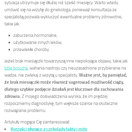
sytuacja utrzymuje się dłużej niż sześć miesięcy. Warto wtedy
umówić się na wizytę do ginekologa, ponieważ konsultacja ze
specjalistą pozwala wykluczyć ewentualne problemy zdrowotne,
takie jak:
zaburzenia hormonalne,
użytkowanie innych leków,
przewlekłe choroby.
Jeżeli brak miesiączki towarzyszą inne niepokojące objawy, takie jak
bóle brzucha
, wahania nastroju czy nieuzasadnione przybieranie na
wadze, nie zwlekaj z wizytą u specjalisty.
Ważne jest, by pamiętać,
że brak miesiączki może również sugerować możliwość ciąży,
dlatego szybkie podjęcie działań jest kluczowe dla zachowania
zdrowia.
Z mojego doświadczenia wynika, że im prędzej
rozpoczniemy diagnostykę, tym większe szanse na skuteczne
rozwiązanie problemu.
Artykuły mogące Cię zainteresować
Korzyści płynące z czekolady fakty i mity