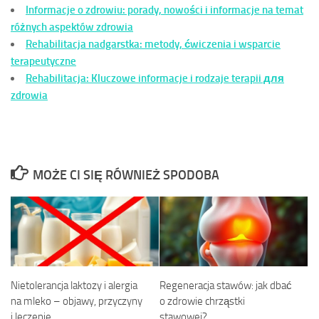
Informacje o zdrowiu: porady, nowości i informacje na temat
różnych aspektów zdrowia
Rehabilitacja nadgarstka: metody, ćwiczenia i wsparcie
terapeutyczne
Rehabilitacja: Kluczowe informacje i rodzaje terapii для
zdrowia
MOŻE CI SIĘ RÓWNIEŻ SPODOBA
Nietolerancja laktozy i alergia
Regeneracja stawów: jak dbać
na mleko – objawy, przyczyny
o zdrowie chrząstki
i leczenie
stawowej?