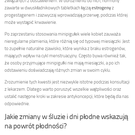
związanych z odstawieniem. W odróżnieniu od nich, hormony
zawarte w dwuskładnikowych tabletkach łączą
estrogeny
z
progestagenem i zazwyczaj wprowadzają przerwę, podczas której
może wystąpić krwawienie.
Po zaprzestaniu stosowania minipigułek wiele kobiet zauważa
nieregularne plamienia, które różnią się od typowej miesiączki. Jest
to zupełnie naturalne zjawisko, które wynika z braku estrogenów,
mających wpływ na cykl menstruacyjny. Często bywa również tak,
że osoby przyjmujące minipigułki nie mają miesiączki, a po ich
odstawieniu doświadczają różnych zmian w swoim cyklu.
Zrozumienie tych kwestii jest niezwykle istotne podczas konsultacji
z lekarzem. Dlatego warto poruszyć wszelkie wątpliwości oraz
ustalić następne kroki w zakresie antykoncepcji, które będą dla nas
odpowiednie.
Jakie zmiany w śluzie i dni płodne wskazują
na powrót płodności?