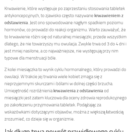
Krwawienie, które występuje po zaprzestaniu stosowania tabletek
antykoncepcyjnych, to zjawisko często nazywane
krwawieniem z
odstawienia
. Jest ono spowodowane nagłym spadkiem poziomu
hormonów, co prowadzi do reakcji organizmu. Warto zauważyć, że
to krwawienie różni się od naturalnej miesiączki, przede wszystkim
dlatego, że nie towarzyszy mu owulacja. Zwykle trwa od 3 do 4 dni i
jest mniej nasilone, a co najważniejsze, nie występują przy nim
typowe dla menstruacji bóle.
Z kolei miesiączka to wynik cyklu hormonalnego, który prowadzi do
owulacji. W trakcie jej trwania wiele kobiet zmaga się z
nieprzyjemnymi skurczami i bólami w dolnej części brzucha.
Umiejętność rozróżnienia
krwawienia z odstawienia
od
miesiączki jest zatem kluczowa dla oceny zdrowia reprodukcyjnego
po zakończeniu przyjmowania tabletek. Podążając za
wskazówkami dotyczącymi objawów, można z większą łatwością
zrozumieć, co dzieje się w organizmie.
Jak długo trwa powrót prawidłowego cyklu