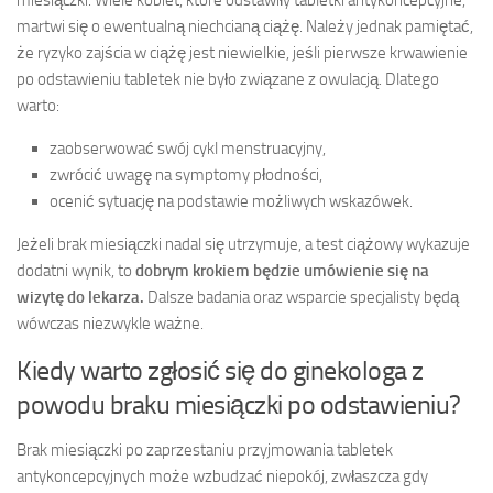
miesiączki. Wiele kobiet, które odstawiły tabletki antykoncepcyjne,
martwi się o ewentualną niechcianą ciążę. Należy jednak pamiętać,
że ryzyko zajścia w ciążę jest niewielkie, jeśli pierwsze krwawienie
po odstawieniu tabletek nie było związane z owulacją. Dlatego
warto:
zaobserwować swój cykl menstruacyjny,
zwrócić uwagę na symptomy płodności,
ocenić sytuację na podstawie możliwych wskazówek.
Jeżeli brak miesiączki nadal się utrzymuje, a test ciążowy wykazuje
dodatni wynik, to
dobrym krokiem będzie umówienie się na
wizytę do lekarza.
Dalsze badania oraz wsparcie specjalisty będą
wówczas niezwykle ważne.
Kiedy warto zgłosić się do ginekologa z
powodu braku miesiączki po odstawieniu?
Brak miesiączki po zaprzestaniu przyjmowania tabletek
antykoncepcyjnych może wzbudzać niepokój, zwłaszcza gdy