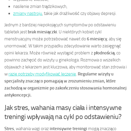
nasilenie zmian trądzikowych,
zmiany nastroju
, takie jak drażliwość czy objawy depresji.
Jednym z bardziej niepokojących symptomów po odstawieniu
tabletek jest
brak miesiączki
. U niektórych kobiet cykl
menstruacyjny może potrzebować nawet do
6 miesięcy
, aby się
unormować. W takim przypadku zdecydowanie warto zasięgnąć
opinii lekarza. Może również wystąpić problem z
płodnością
, co
powinno zachęcić do wizyty u ginekologa. Rozmowa o wszelkich
objawach z lekarzem jest kluczowa, aby monitorować stan zdrowia i
w
razie potrzeby modyfikować leczenie
.
Regularne wizyty u
specjalisty znacząco pomagają w zrozumieniu zmian, które
zachodzą w organizmie po zakończeniu stosowania hormonalnej
antykoncepcji.
Jak stres, wahania masy ciała i intensywne
treningi wpływają na cykl po odstawieniu?
Stres
, wahania wagi oraz
intensywne treningi
mogą znacząco