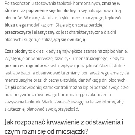
Po zakończeniu stosowania tabletek hormonalnych,
zmiany w
śluzie
oraz
pojawienie się dni płodnych
sygnalizują powrotną
płodność. W miarę stabilizacji cyklu menstruacyjnego,
lepkość
śluzu
ulega modyfikacjom. Staje się on coraz bardziej
przezroczysty
i
elastyczny
, co jest charakterystyczne dla dni
płodnych i sugeruje zbliżającą się
owulację
.
Czas płodny
to okres, kiedy są największe szanse na zapłodnienie.
Występuje on w pierwszej fazie cyklu menstruacyjnego, kiedy to
poziom estrogenów
wzrasta, wpływając na jakość śluzu. Istotne
jest, aby bacznie obserwować te zmiany, ponieważ regularne cykle
menstruacyjne oraz ich cechy ułatwiają identyfikację dni płodnych.
Dzięki odpowiedniej samokontroli można lepiej poznać swoje ciało
oraz przywrócić równowagę hormonalną po zakończeniu
zażywania tabletek. Warto zwracać uwagę na te symptomy, aby
skuteczniej planować swoją przyszłość.
Jak rozpoznać krwawienie z odstawienia i
czym różni się od miesiączki?