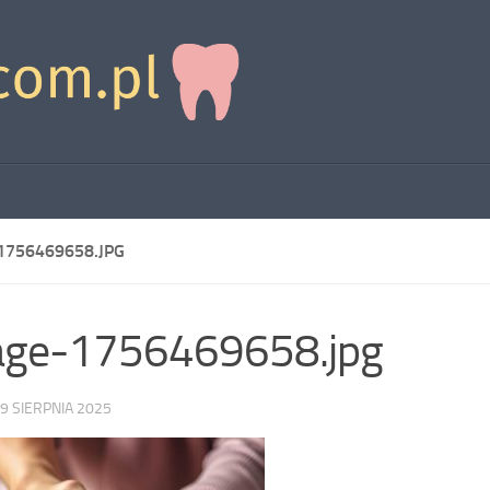
1756469658.JPG
age-1756469658.jpg
9 SIERPNIA 2025