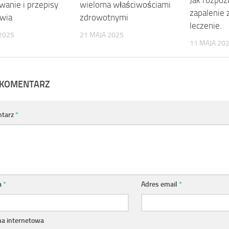
Jak rozpo
wanie i przepisy
wieloma właściwościami
zapalenie 
owia
zdrowotnymi
leczenie.
2025
21 MAJA 2025
11 MAJA 20
 KOMENTARZ
tarz
*
a
*
Adres email
*
na internetowa