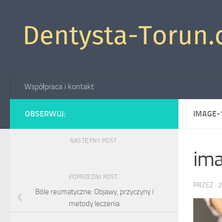
Skip to content
Współpraca i kontakt
OBSERWUJ:
IMAGE-
NASTĘPNY POST
im
POPRZEDNI POST
PRZEZ
·
2
Bóle reumatyczne: Objawy, przyczyny i
metody leczenia