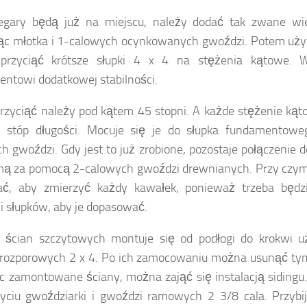
legary będą już na miejscu, należy dodać tak zwane wi
c młotka i 1-calowych ocynkowanych gwoździ. Potem używ
 przyciąć krótsze słupki 4 x 4 na stężenia kątowe. W
ntowi dodatkowej stabilności.
przyciąć należy pod kątem 45 stopni. A każde stężenie k
2 stóp długości. Mocuje się je do słupka fundamentow
h gwoździ. Gdy jest to już zrobione, pozostaje połączenie 
mą za pomocą 2-calowych gwoździ drewnianych. Przy czym 
ać, aby zmierzyć każdy kawałek, ponieważ trzeba będz
i słupków, aby je dopasować.
et ścian szczytowych montuje się od podłogi do krokwi 
rozporowych 2 x 4. Po ich zamocowaniu można usunąć tym
c zamontowane ściany, można zająć się instalacją sidingu.
yciu gwoździarki i gwoździ ramowych 2 3/8 cala. Przybij