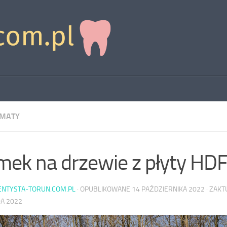
EMATY
ek na drzewie z płyty HD
ENTYSTA-TORUN.COM.PL
· OPUBLIKOWANE
14 PAŹDZIERNIKA 2022
· ZAK
DA 2022