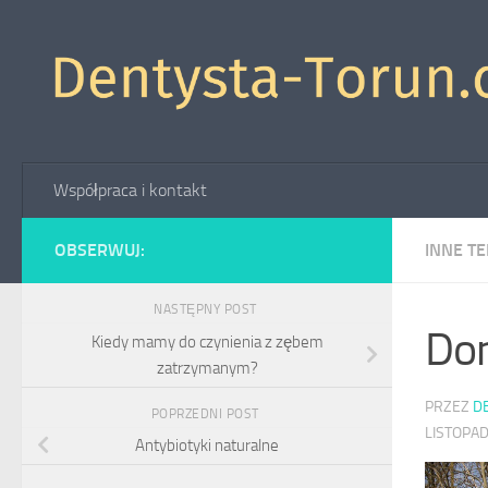
Skip to content
Współpraca i kontakt
OBSERWUJ:
INNE T
NASTĘPNY POST
Dom
Kiedy mamy do czynienia z zębem
zatrzymanym?
PRZEZ
D
POPRZEDNI POST
LISTOPA
Antybiotyki naturalne