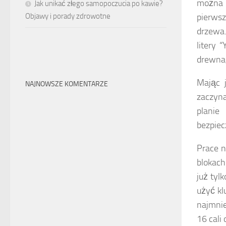
można g
Jak unikać złego samopoczucia po kawie?
Objawy i porady zdrowotne
pierws
drzewa
litery 
drewna, 
Mając 
NAJNOWSZE KOMENTARZE
zaczyna
planie
bezpiec
Prace n
blokach
już tyl
użyć kl
najmnie
16 cali 