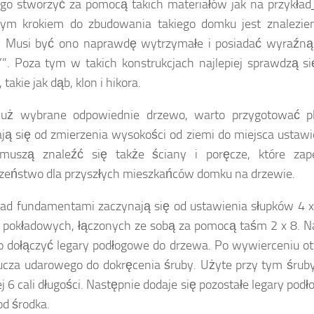
o stworzyć za pomocą takich materiałów jak na przykład
zym krokiem do zbudowania takiego domku jest znalezie
. Musi być ono naprawdę wytrzymałe i posiadać wyraźną 
“Y”. Poza tym w takich konstrukcjach najlepiej sprawdzą 
takie jak dąb, klon i hikora.
już wybrane odpowiednie drzewo, warto przygotować pl
ją się od zmierzenia wysokości od ziemi do miejsca ustawi
 muszą znaleźć się także ściany i poręcze, które za
zeństwo dla przyszłych mieszkańców domku na drzewie.
ad fundamentami zaczynają się od ustawienia słupków 4 
 pokładowych, łączonych ze sobą za pomocą taśm 2 x 8. N
ko dołączyć legary podłogowe do drzewa. Po wywierceniu o
ucza udarowego do dokręcenia śruby. Użyte przy tym śrub
j 6 cali długości. Następnie dodaje się pozostałe legary pod
od środka.