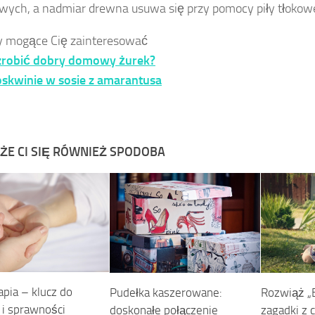
wych, a nadmiar drewna usuwa się przy pomocy piły tłokowe
y mogące Cię zainteresować
 zrobić dobry domowy żurek?
skwinie w sosie z amarantusa
ŻE CI SIĘ RÓWNIEŻ SPODOBA
apia – klucz do
Pudełka kaszerowane:
Rozwiąż „
 i sprawności
doskonałe połączenie
zagadki z c