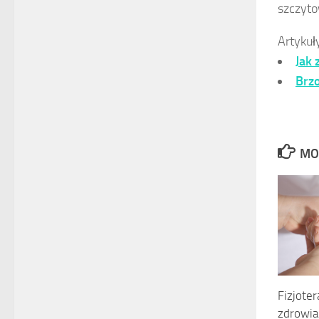
szczyto
Artykuł
Jak
Brzo
MO
Fizjoter
zdrowia