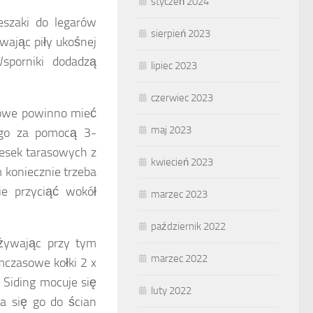
styczeń 2024
eszaki do legarów
sierpień 2023
ając piły ukośnej
sporniki dodadzą
lipiec 2023
czerwiec 2023
ątowe powinno mieć
maj 2023
ego za pomocą 3-
desek tarasowych z
kwiecień 2023
koniecznie trzeba
ie przyciąć wokół
marzec 2023
październik 2022
używając przy tym
marzec 2022
czasowe kołki 2 x
 Siding mocuje się
luty 2022
a się go do ścian