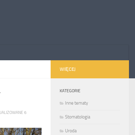
WIĘCEJ
KATEGORIE
F
Inne tematy
TUALIZOWANE
6
Stomatologia
Uroda