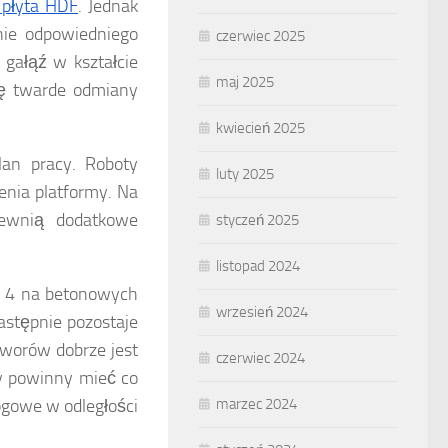
płyta HDF
. Jednak
nie odpowiedniego
czerwiec 2025
gałąź w kształcie
maj 2025
się twarde odmiany
kwiecień 2025
an pracy. Roboty
luty 2025
enia platformy. Na
pewnią dodatkowe
styczeń 2025
listopad 2024
x 4 na betonowych
wrzesień 2024
astępnie pozostaje
tworów dobrze jest
czerwiec 2024
y powinny mieć co
łogowe w odległości
marzec 2024