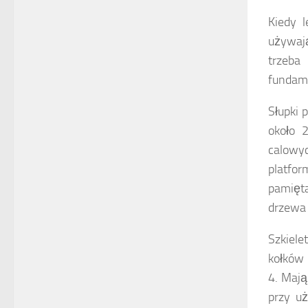
Kiedy 
używają
trzeba
fundame
Słupki 
około 
calowyc
platfor
pamięt
drzewa 
Szkiel
kołków 
4. Mają
przy uż