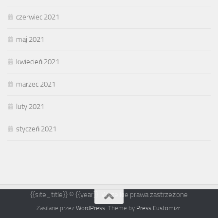
czerwiec 2021
maj 2021
kwiecień 2021
marzec 2021
luty 2021
styczeń 2021
{{site_title}} © {{year}}. Wszelkie prawa zastrzeżone
Zasilane przez
WordPress
. Theme by
Press Customizr
.