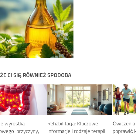
ŻE CI SIĘ RÓWNIEŻ SPODOBA
ie wyrostka
Rehabilitacja: Kluczowe
Ćwiczenia 
owego: przyczyny,
informacje i rodzaje terapii
poprawić k