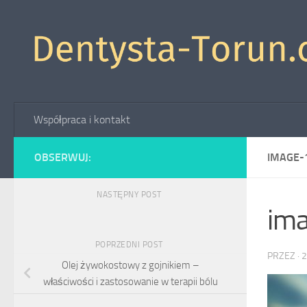
Skip to content
Współpraca i kontakt
OBSERWUJ:
IMAGE-
NASTĘPNY POST
im
POPRZEDNI POST
PRZEZ
·
2
Olej żywokostowy z gojnikiem –
właściwości i zastosowanie w terapii bólu