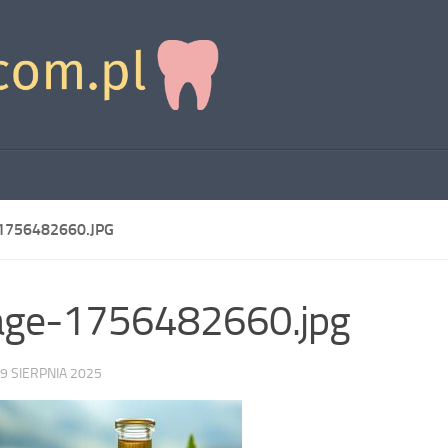
1756482660.JPG
age-1756482660.jpg
9 SIERPNIA 2025