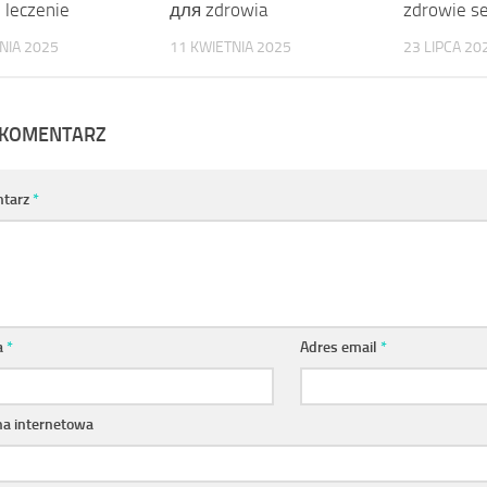
 leczenie
для zdrowia
zdrowie s
NIA 2025
11 KWIETNIA 2025
23 LIPCA 20
 KOMENTARZ
tarz
*
a
*
Adres email
*
na internetowa